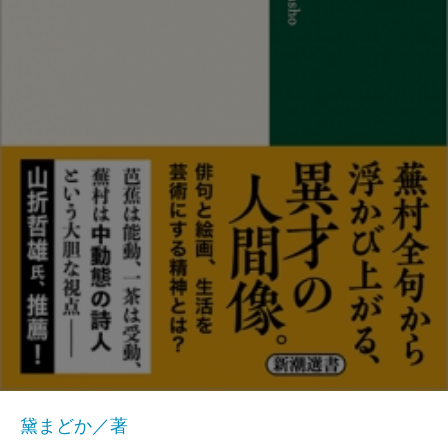
黛まどか／著