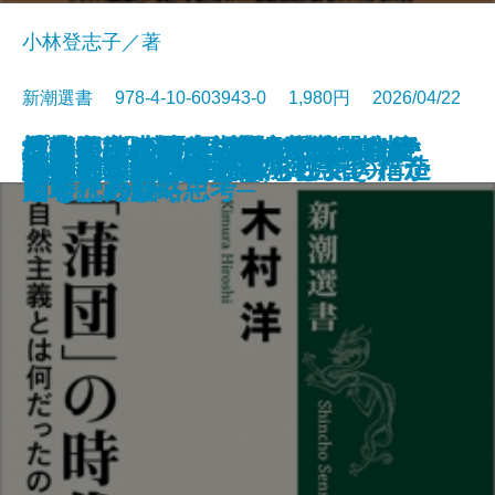
小林登志子／著
新潮選書 978-4-10-603943-0 1,980円 2026/04/22
社会が壊れるその前に―メアリ・
日本人の精神II 「おのずから」
日本人はなぜ家で靴を脱ぐのか─
日本──没落か再生か─時代精神と
楔形文字が語る古代オリエント─
「蒲団」の時代─自然主義とは何
プーチンの歴史認識─隠された意
危機の三十年─冷戦後秩序はなぜ
地経学とは何か─経済が武器化す
書籍
電子書籍あり
海軍士官たちの太平洋戦争
弁慶─創られた豪傑─
蕪村─「日常の美」の発見者─
日本人の精神I 権威と空気の構造
日本史はいかに物語られてきたか
私の明治時代史
私の幕末維新史
悪党たちのソ連帝国
百年の短歌
論争 大坂の陣
90歳、男のひとり暮らし
ダグラスの人類学―
の歴史意識
土足禁止の精神史─
アニマルスピリッツ─
都市と文明の興亡史─
だったのか─
図を読み解く─
崩壊したか─
る時代の戦略思考─