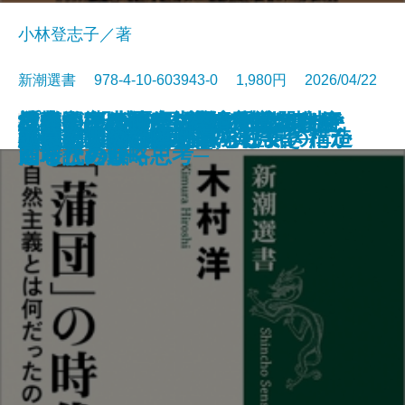
小林登志子／著
新潮選書 978-4-10-603943-0 1,980円 2026/04/22
社会が壊れるその前に―メアリ・
日本人の精神II 「おのずから」
日本人はなぜ家で靴を脱ぐのか─
日本──没落か再生か─時代精神と
楔形文字が語る古代オリエント─
「蒲団」の時代─自然主義とは何
プーチンの歴史認識─隠された意
危機の三十年─冷戦後秩序はなぜ
地経学とは何か─経済が武器化す
書籍
電子書籍あり
海軍士官たちの太平洋戦争
弁慶─創られた豪傑─
蕪村─「日常の美」の発見者─
日本人の精神I 権威と空気の構造
日本史はいかに物語られてきたか
私の明治時代史
私の幕末維新史
悪党たちのソ連帝国
百年の短歌
論争 大坂の陣
90歳、男のひとり暮らし
ダグラスの人類学―
の歴史意識
土足禁止の精神史─
アニマルスピリッツ─
都市と文明の興亡史─
だったのか─
図を読み解く─
崩壊したか─
る時代の戦略思考─