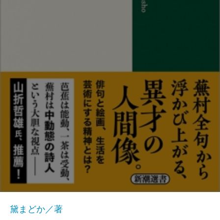
黛まどか／著