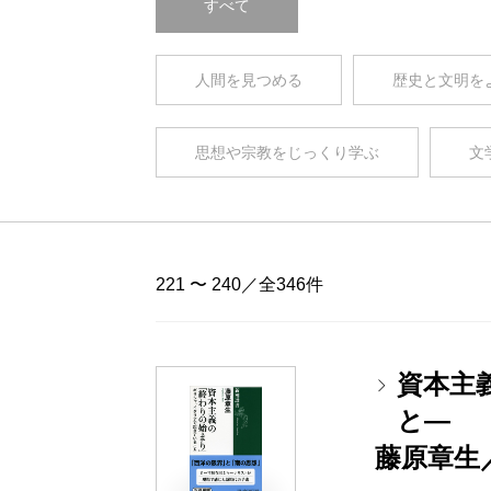
すべて
人間を見つめる
歴史と文明を
思想や宗教をじっくり学ぶ
文
221 〜 240／全346件
資本主
と―
藤原章生