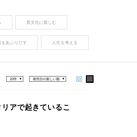
る
異文化に親しむ
題をあぶりだす
人生を考える
20件
発売日の新しい順
タリアで起きているこ