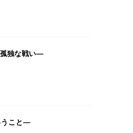
の孤独な戦い―
いうこと―