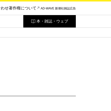
合わせ
著作権について
AD-WAVE 新潮社雑誌広告
本・雑誌・ウェブ