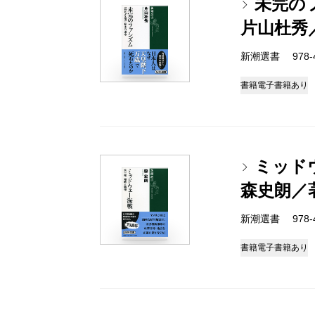
未完の
片山杜秀
新潮選書 978-4-
書籍
電子書籍あり
ミッド
森史朗／
新潮選書 978-4-
書籍
電子書籍あり