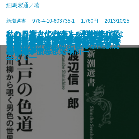
細馬宏通／著
新潮選書 978-4-10-603735-1 1,760円 2013/10/25
これを語りて日本人を戦慄せしめ
むしろ素人の方がよい―防衛庁長
私の日本古代史(上)―天皇とは何
私の日本古代史(下)―『古事記』は
書籍
電子書籍あり
漢字世界の地平―私たちにとって
戦争の日本中世史―「下剋上」は
新・幸福論―「近現代」の次に来
ミッキーはなぜ口笛を吹くのか―
江戸の色道―古川柳から覗く男色
炭素文明論―「元素の王者」が歴
私たちはなぜ税金を納めるのか―
金融の世界史―バブルと戦争と株
アメリカン・コミュニティ―国家
明治神宮―「伝統」を創った大プ
暴力的風景論
昭和天皇 「よもの海」の謎
よ―柳田国男が言いたかったこと
官・坂田道太が成し遂げた政策の
天皇と葬儀―日本人の死生観―
座談の思想
決断の条件
皮膚感覚と人間のこころ
ものか――縄文から倭の五王まで
偽書か――継体朝から律令国家成
文字とは何か―
本当にあったのか―
るもの―
アニメーションの表現史―
の世界―
史を動かす―
租税の経済思想史―
式市場―
と個人が交差する場所―
ロジェクト―
―
大転換―
―
立まで―