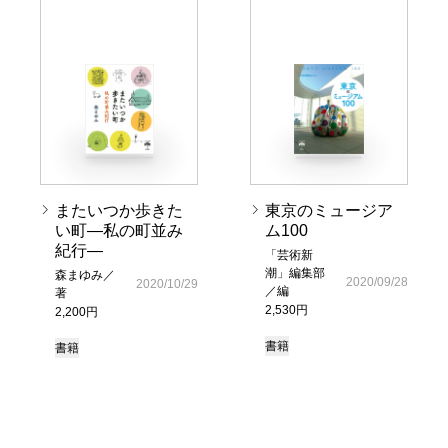
またいつか歩きた
東京のミュージア
い町―私の町並み
ム100
紀行―
「芸術新
潮」編集部
森まゆみ／
2020/09/28
2020/10/29
／編
著
2,530円
2,200円
書籍
書籍