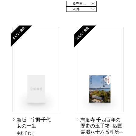
発売日の新しい順
20件
まもなく発売
まもなく発売
新版 宇野千代
志度寺 千四百年の
女の一生
歴史の玉手箱─四国
霊場八十六番札所─
宇野千代／