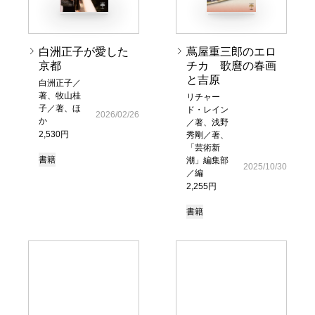
白洲正子が愛した
蔦屋重三郎のエロ
京都
チカ 歌麿の春画
と吉原
白洲正子／
著、牧山桂
リチャー
子／著、ほ
ド・レイン
2026/02/26
か
／著、浅野
2,530円
秀剛／著、
「芸術新
書籍
潮」編集部
2025/10/30
／編
2,255円
書籍