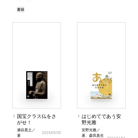
書籍
国宝クラス仏をさ
はじめてであう安
がせ！
野光雅
瀬谷貴之／
安野光雅／
2024/05/30
著
著、森田真生