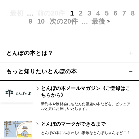
最初
…
前の20件
1
2
3
4
5
6
7
8
9
10
次の20件
…
最後
とんぼの本とは？
もっと知りたいとんぼの本
とんぼの本メールマガジン《ご登録はこ
ちらから》
新刊本や展覧会にちなんだ話題の本などを、ビジュア
ルと共にお届けいたします。
とんぼのマークができるまで
とんぼの本にふさわしい素敵なとんぼちゃんはどこ？