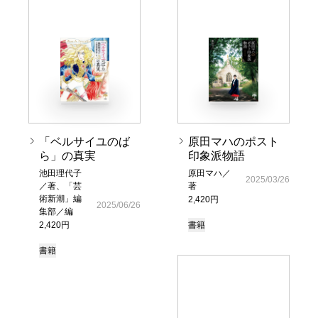
「ベルサイユのば
原田マハのポスト
ら」の真実
印象派物語
池田理代子
原田マハ／
2025/03/26
／著、「芸
著
術新潮」編
2,420円
2025/06/26
集部／編
2,420円
書籍
書籍