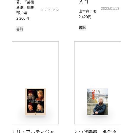
入門
著、「芸術
新潮」編集
2023/01/13
2023/08/02
山本堯／著
部／編
2,420円
2,200円
書籍
書籍
リ・アルティジャ
つげ義春 名作原