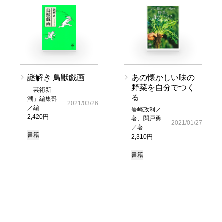
謎解き 鳥獣戯画
あの懐かしい味の
野菜を自分でつく
「芸術新
る
潮」編集部
2021/03/26
／編
岩崎政利／
2,420円
著、関戸勇
2021/01/27
／著
書籍
2,310円
書籍