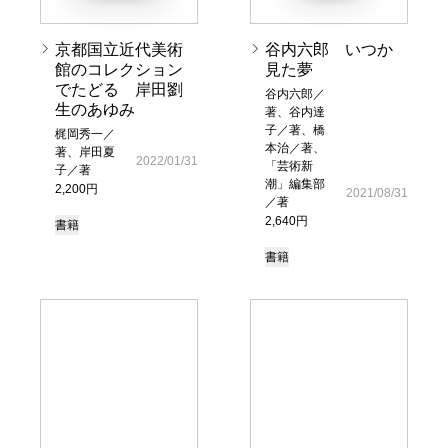
京都国立近代美術
谷内六郎 いつか
館のコレクション
見た夢
でたどる 岸田劉
谷内六郎／
生のあゆみ
著、谷内達
子／著、橋
梶岡秀一／
本治／著、
著、岸田夏
2022/01/31
「芸術新
子／著
潮」編集部
2,200円
2021/08/31
／著
2,640円
書籍
書籍