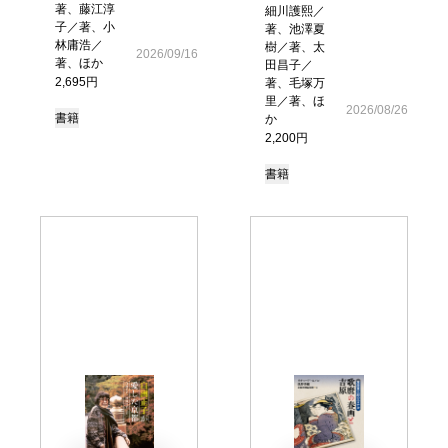
著、藤江淳
細川護熙／
子／著、小
著、池澤夏
林庸浩／
樹／著、太
2026/09/16
著、ほか
田昌子／
2,695円
著、毛塚万
里／著、ほ
2026/08/26
書籍
か
2,200円
書籍