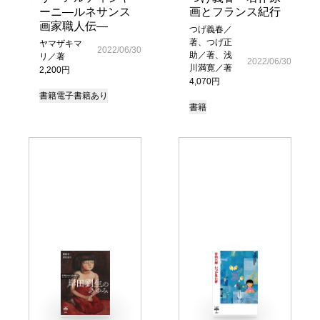
ーニ―ルネサンス
画とフランス紀行
画家職人伝―
つげ義春／
著、つげ正
ヤマザキマ
2022/06/30
助／著、浅
リ／著
2022/06/30
川満寛／著
2,200円
4,070円
書籍
電子書籍あり
書籍