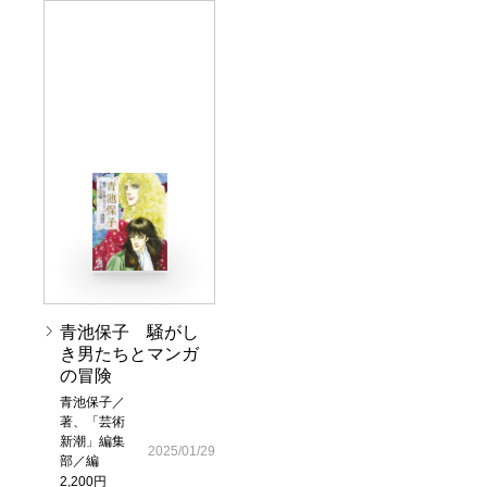
青池保子 騒がし
き男たちとマンガ
の冒険
青池保子／
著、「芸術
新潮」編集
2025/01/29
部／編
2,200円