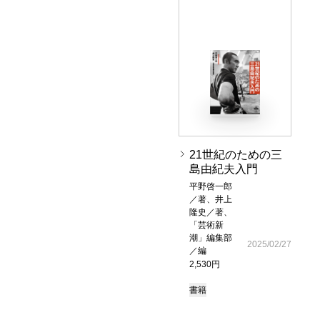
21世紀のための三
島由紀夫入門
平野啓一郎
／著、井上
隆史／著、
「芸術新
潮」編集部
2025/02/27
／編
2,530円
書籍