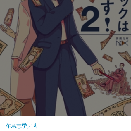
午鳥志季／著