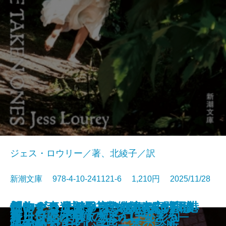
ジェス・ロウリー／著、北綾子／訳
新潮文庫 978-4-10-241121-6 1,210円 2025/11/28
「おかえり」と言える、その日ま
怪物の森─未解決事件捜査官ヴァ
コンビニ兄弟5─テンダネス門司港
このクリニックはつぶれます！2
創作する遺伝子─僕の体の70％は
想いをつなぐメス─俺たちは神じ
ほおずき、きゅっ─みとや・お瑛
アルネの事件簿─Strange life─
離婚弁護士 松岡紬
僕の人生には事件が起きない
春画で見るお江戸風俗考
僕の女を探しているんだ
かれが最後に書いた本
食いしん坊発明家
サンセット・パーク
終止符には早すぎる
新しい花が咲く─ぼんぼん彩句─
ループ・オブ・ザ・コード
ガリンペイロ
好日日記─季節のように生きる─
で─山岳遭難捜索の現場から─
ン・リード─
こがね村店─
─医療コンサル高柴一香の診断─
映画でできている─
ゃない3─
仕入帖─