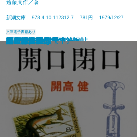
遠藤周作／著
新潮文庫 978-4-10-112312-7 781円 1979/12/27
文庫
電子書籍あり
歴史と視点―私の雑記帖―
鬼怒川
食卓の情景
すばらしい数学者たち
道ありき―青春編―
鍵のかかる部屋
一人ならじ
燃えつきた地図
にぎやかな部屋
砂の城
開口閉口
杳子・妻隠
朝ごはんぬき？
渦
陸奥爆沈
毎日が日曜日
梅雨将軍信長
ギリシア神話〔下〕
芝桜〔上〕
芝桜〔下〕