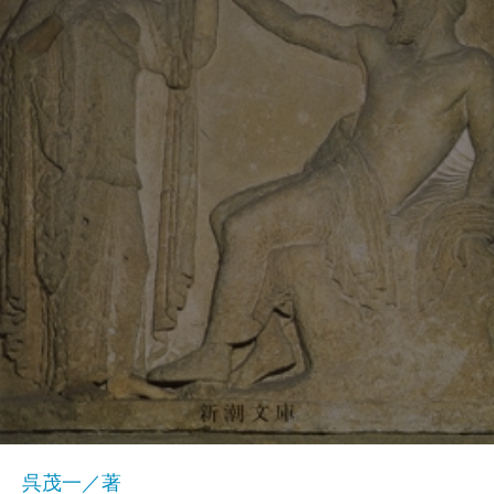
呉茂一／著