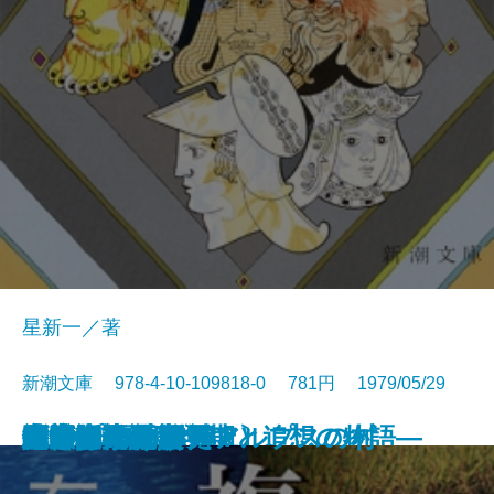
星新一／著
新潮文庫 978-4-10-109818-0 781円 1979/05/29
ギリシア神話〔上〕
放浪記
太郎物語(大学編)
木精―或る青年期と追想の物語―
ジェニィ
決定版 夏目漱石
永遠の夫
銀嶺の人〔上〕
銀嶺の人〔下〕
おせっかいな神々
複合汚染
二十歳の原点
消されかけた男
町奉行日記
夕ごはんたべた？
賭博者
アルプスの谷 アルプスの村
七瀬ふたたび
岬にての物語
馬上少年過ぐ