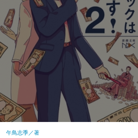
午鳥志季／著