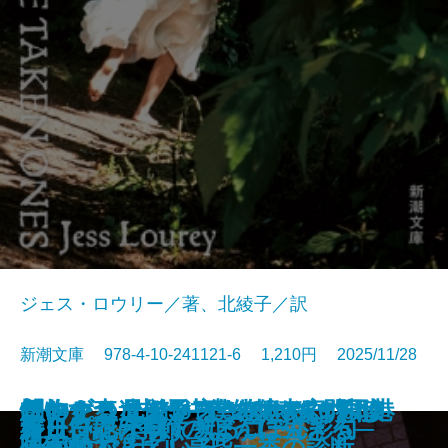
ジェス・ロウリー／著、北綾子／訳
新潮文庫 978-4-10-241121-6 1,210円 2025/11/28
「おかえり」と言える、その日ま
怪物の森─未解決事件捜査官ヴァ
コンビニ兄弟5─テンダネス門司港
このクリニックはつぶれます！2
創作する遺伝子─僕の体の70％は
想いをつなぐメス─俺たちは神じ
ほおずき、きゅっ─みとや・お瑛
アルネの事件簿─Strange life─
離婚弁護士 松岡紬
僕の人生には事件が起きない
春画で見るお江戸風俗考
僕の女を探しているんだ
かれが最後に書いた本
食いしん坊発明家
サンセット・パーク
終止符には早すぎる
新しい花が咲く─ぼんぼん彩句─
ループ・オブ・ザ・コード
ガリンペイロ
好日日記─季節のように生きる─
で─山岳遭難捜索の現場から─
ン・リード─
こがね村店─
─医療コンサル高柴一香の診断─
映画でできている─
ゃない3─
仕入帖─