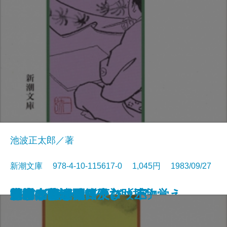
池波正太郎／著
新潮文庫 978-4-10-115617-0 1,045円 1983/09/27
艶書
胡蝶の夢 一
胡蝶の夢 二
男子の本懐
かぼちゃの馬車
神隠し
消えた女―彫師伊之助捕物覚え―
風流太平記
おとこの秘図〔上〕
おとこの秘図〔中〕
おとこの秘図〔下〕
忍びの旗
さまざまな迷路
河童が覗いたヨーロッパ
幻の光
日本の昔話
死海のほとり
密会
洪水はわが魂に及び〔上〕
洪水はわが魂に及び〔下〕