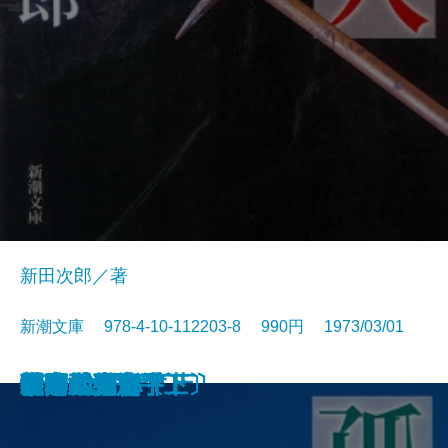
新田次郎／著
新潮文庫 978-4-10-112203-8 990円 1973/03/01
西郷と大久保
惜別
冬の旅
気まぐれ指数
新史 太閤記〔上〕
新史 太閤記〔下〕
塩狩峠
砂の器〔下〕
砂の器〔上〕
孤高の人〔上〕
孤高の人〔下〕
山本五十六〔上〕
山本五十六〔下〕
谷間の百合
時間の習俗
二十世紀旗手
額田女王
影の地帯
グッド・バイ
ひとごろし