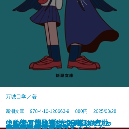
万城目学／著
新潮文庫 978-4-10-120663-9 880円 2025/03/28
このクリニックはつぶれます！─
中動態の世界─意志と責任の考古
それでも僕は東大に合格したかっ
ナルニア国物語4 銀のいすと地
河を渡って木立の中へ
逃げろ逃げろ逃げろ！
灼熱の魂
銃を持つ花嫁
光の犬
東大なんか入らなきゃよかった
あの子とQ
孤蝶の城
春のこわいもの
アマチュア
母親になって後悔してる
族長の秋
美澄真白の正なる殺人
小暮写眞館〔上〕
小暮写眞館〔下〕
沈むフランシス