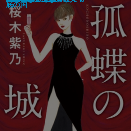
医療コンサル高柴一香の診断─
学─
た─偏差値35からの大逆転─
底の国