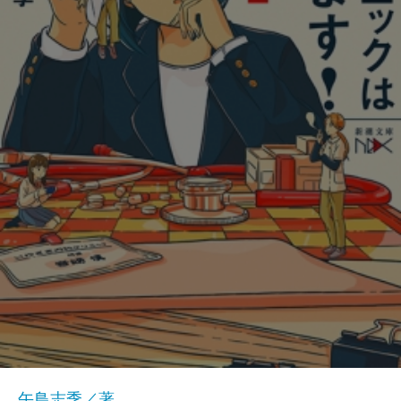
午鳥志季／著