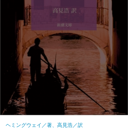
ヘミングウェイ／著、高見浩／訳