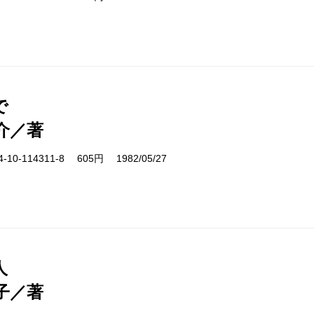
で
介／著
10-114311-8 605円 1982/05/27
人
子／著