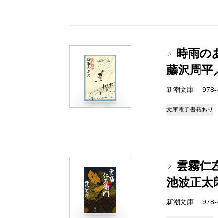
時雨の
藤沢周平
新潮文庫 978-4-
文庫
電子書籍あり
雲霧仁
池波正太
新潮文庫 978-4-