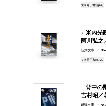
文庫
電子書籍あり
米内光
阿川弘之
新潮文庫 978-4-
文庫
電子書籍あり
背中の
吉村昭／
新潮文庫 978-4-