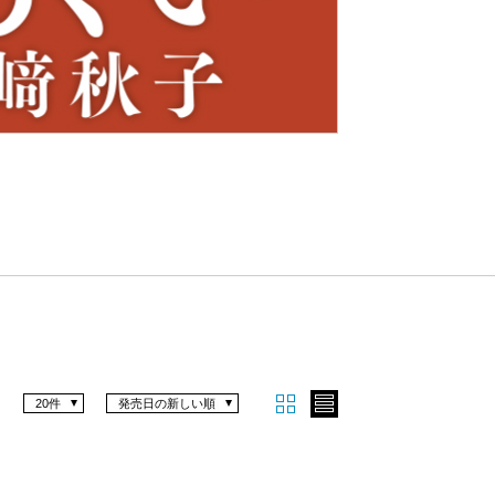
Nex
t
20件
発売日の新しい順