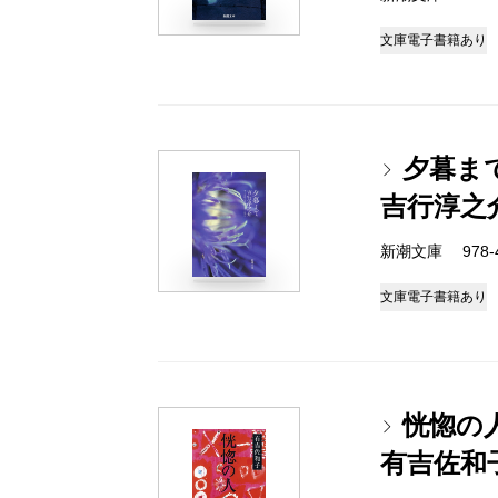
文庫
電子書籍あり
夕暮ま
吉行淳之
新潮文庫 978-4-
文庫
電子書籍あり
恍惚の
有吉佐和