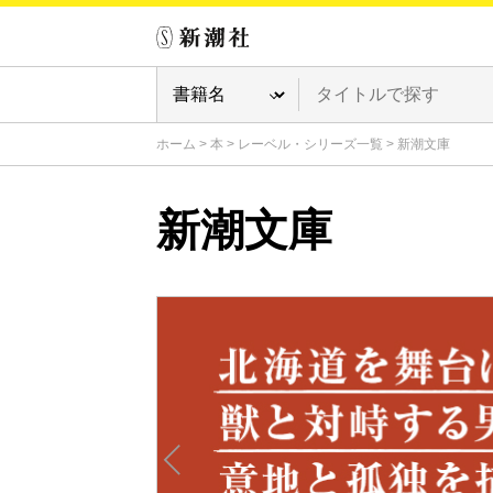
ホーム
>
本
>
レーベル・シリーズ一覧
>
新潮文庫
新潮文庫