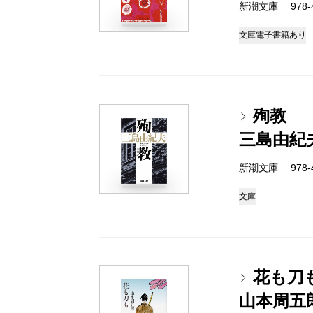
新潮文庫 978-4-
文庫
電子書籍あり
殉教
三島由紀
新潮文庫 978-4-
文庫
花も刀
山本周五