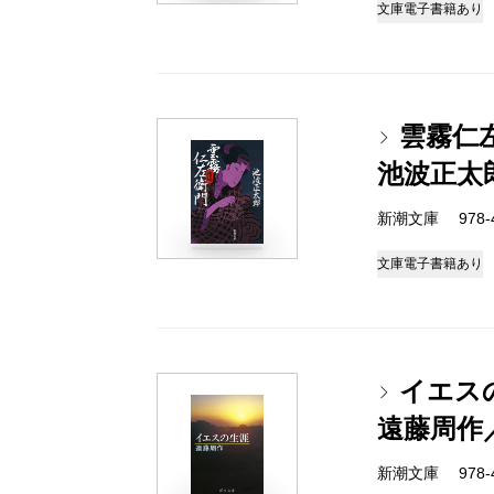
文庫
電子書籍あり
雲霧仁
池波正太
新潮文庫 978-4-
文庫
電子書籍あり
イエス
遠藤周作
新潮文庫 978-4-