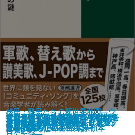
移民・難民たちの新世界地図―ウ
教養としての上級語彙2―日本語を
安部公房写真集―PHOTOWORKS
この平坦な道を僕はまっすぐ歩け
校歌斉唱！―日本人が育んだ学校
オードリーのオールナイトニッポ
にゃんこパワー―科学が教えてく
名画に見る「悪」の系譜
ピアノを尋ねて
岩に牡丹
アウシュヴィッツの小さな厩番
常盤団地の魔人
グレイスは死んだのか
たぶん私たち一生最強
ルポ スマホ育児が子どもを壊す
クライナ発「地殻変動」一〇〇〇
なぞとき
サンショウウオの四十九日
ブルーマリッジ
奥山清行 デザイン全史
ミチノオク
渡辺裕／著
豊かにするための270語―
BY KOBO ABE―
ない
文化の謎―
ン in 東京ドーム 公式余韻本
れる猫の癒しの秘密―
日の記録―