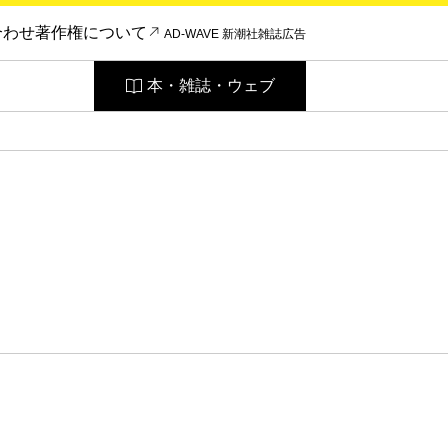
合わせ
著作権について
AD-WAVE 新潮社雑誌広告
本・雑誌・ウェブ