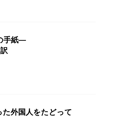
の手紙―
／訳
った外国人をたどって