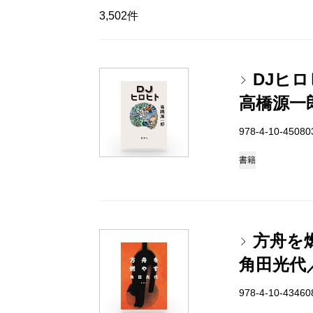
3,502件
DJヒ
高橋源一
978-4-10-4508
書籍
方舟を
角田光代
978-4-10-4346