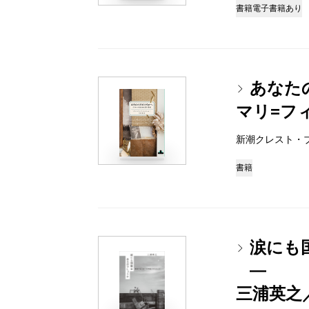
書籍
電子書籍あり
あなた
マリ=フ
新潮クレスト・ブック
書籍
涙にも
―
三浦英之