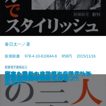
春日太一／著
新潮新書 978-4-10-610644-6 858円 2015/11/16
新書
電子書籍あり
オキナワ論―在沖縄海兵隊元幹部
宇宙を動かす力は何か―日常から
医者と患者のコミュニケーション
日本を愛した植民地―南洋パラオ
10年後破綻する人、幸福な人
百人一首の謎を解く
スター・ウォーズ学
ほめると子どもはダメになる
戦略がすべて
イスラム化するヨーロッパ
毛沢東―日本軍と共謀した男―
市川崑と『犬神家の一族』
三島由紀夫の言葉 人間の性
いつまでも若いと思うなよ
被差別のグルメ
さらば、資本主義
プリンス論
中国人の頭の中
左翼も右翼もウソばかり
ケンブリッジ数学史探偵
の告白―
観る物理の話―
論
の真実―