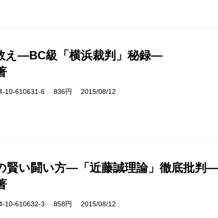
救え―BC級「横浜裁判」秘録―
著
10-610631-6 836円 2015/08/12
の賢い闘い方―「近藤誠理論」徹底批判―
著
10-610632-3 858円 2015/08/12