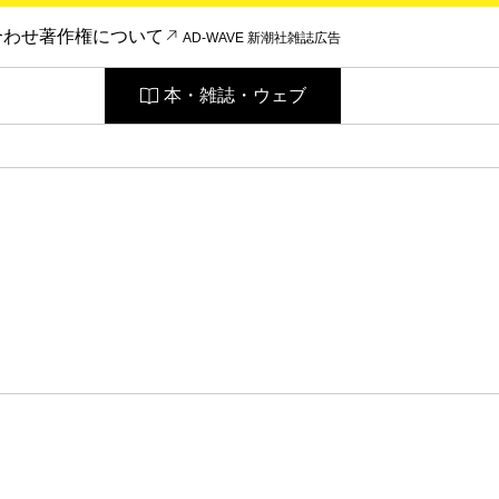
合わせ
著作権について
AD-WAVE 新潮社雑誌広告
本・雑誌・ウェブ