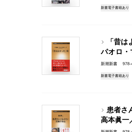
新書
電子書籍あり
「昔は
パオロ・
新潮新書 978-4-
新書
電子書籍あり
患者さ
高本眞一
新潮新書 978-4-