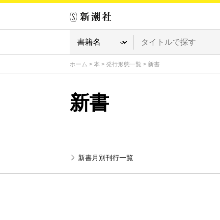
ホーム
>
本
>
発行形態一覧
>
新書
新書
新書月別刊行一覧