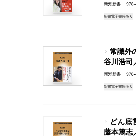
新潮新書 978-4-
新書
電子書籍あり
常識外
谷川浩司
新潮新書 978-4-
新書
電子書籍あり
どん底
藤本篤志