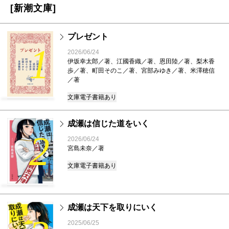
[新潮文庫]
プレゼント
1
2026/06/24
伊坂幸太郎／著、江國香織／著、恩田陸／著、梨木香
歩／著、町田そのこ／著、宮部みゆき／著、米澤穂信
／著
文庫
電子書籍あり
成瀬は信じた道をいく
2
2026/06/24
宮島未奈／著
文庫
電子書籍あり
成瀬は天下を取りにいく
2025/06/25