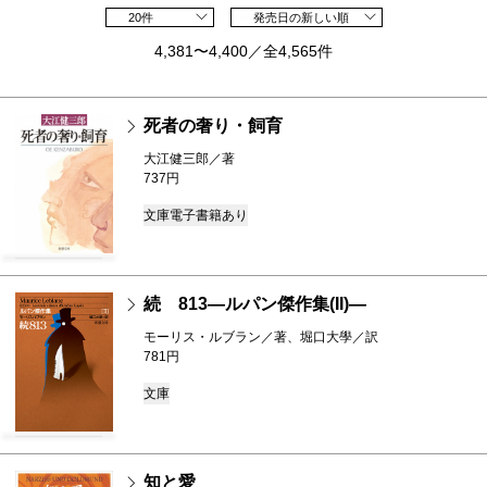
20件
発売日の新しい順
4,381〜4,400／全4,565件
死者の奢り・飼育
大江健三郎／著
737円
文庫
電子書籍あり
続 813―ルパン傑作集(II)―
モーリス・ルブラン／著、堀口大學／訳
781円
文庫
知と愛