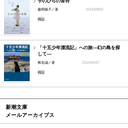
手のひらの音符
藤岡陽子／著
2016/09/02
雑誌
「十五少年漂流記」への旅―幻の島を探
して―
椎名誠／著
2016/04/27
雑誌
新潮文庫
メールアーカイブス