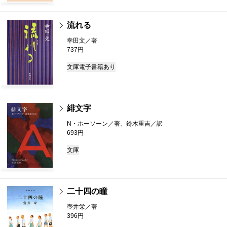
流れる
幸田文／著
737円
文庫
電子書籍あり
緋文字
N・ホーソーン／著、鈴木重吉／訳
693円
文庫
二十四の瞳
壺井栄／著
396円