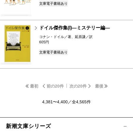
文庫
電子書籍あり
ドイル傑作集(I)―ミステリー編―
コナン・ドイル／著、延原謙／訳
605円
文庫
電子書籍あり
最初
前の20件
次の20件
最後
4,381〜4,400／全4,565件
新潮文庫シリーズ