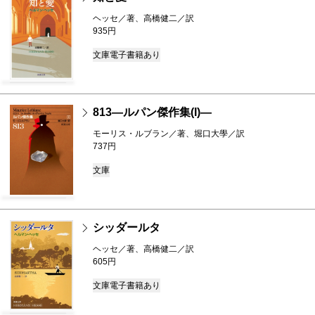
ヘッセ／著、高橋健二／訳
935円
文庫
電子書籍あり
813―ルパン傑作集(I)―
モーリス・ルブラン／著、堀口大學／訳
737円
文庫
シッダールタ
ヘッセ／著、高橋健二／訳
605円
文庫
電子書籍あり