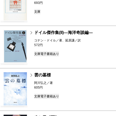
693円
文庫
ドイル傑作集(II)―海洋奇談編―
コナン・ドイル／著、延原謙／訳
572円
文庫
電子書籍あり
雲の墓標
阿川弘之／著
605円
文庫
電子書籍あり