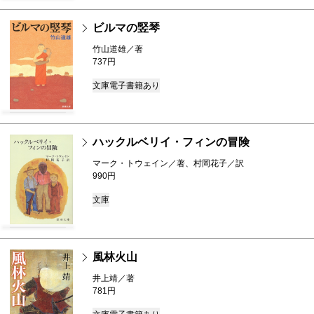
ビルマの竪琴
竹山道雄／著
737円
文庫
電子書籍あり
ハックルベリイ・フィンの冒険
マーク・トウェイン／著、村岡花子／訳
990円
文庫
風林火山
井上靖／著
781円