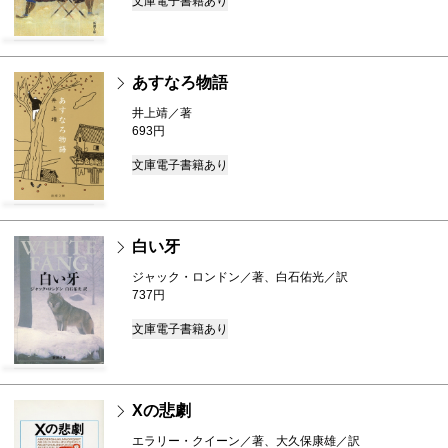
文庫
電子書籍あり
あすなろ物語
井上靖／著
693円
文庫
電子書籍あり
白い牙
ジャック・ロンドン／著、白石佑光／訳
737円
文庫
電子書籍あり
Xの悲劇
エラリー・クイーン／著、大久保康雄／訳