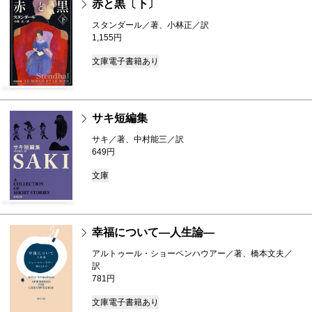
赤と黒〔下〕
スタンダール／著、小林正／訳
1,155円
文庫
電子書籍あり
サキ短編集
サキ／著、中村能三／訳
649円
文庫
幸福について―人生論―
アルトゥール・ショーペンハウアー／著、橋本文夫／
訳
781円
文庫
電子書籍あり