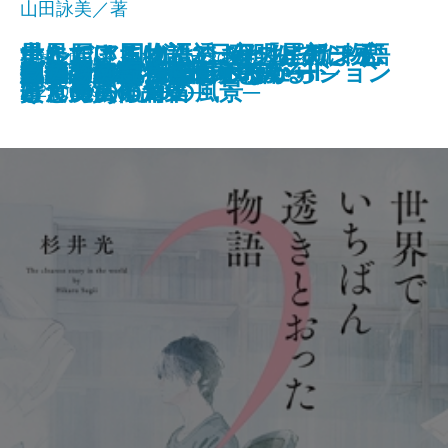
山田詠美／著
星に届ける物語─日経「星新一
ナルニア国物語3 夜明けのぼう
いただきますは、ふたりで。─恋
世界でいちばん透きとおった物語
ナルニア国物語2 カスピアン王
新潮文庫nex 978-4-10-180299-2 781円
灼熱
擬傷の鳥はつかまらない
プリンシパル
アイドルだった君へ
あわこさま─不村家奇譚─
うしろにご用心！
真冬の訪問者
家裁調査官・庵原かのん
火山のふもとで
鯉姫婚姻譚
死ぬまでに行きたい海
それでも日々はつづくから
胃が合うふたり
ブロッコリー・レボリューション
いのちの記憶─銀河を渡るII─
賞」受賞作品集─
けん号の航海
と食のある10の風景─
2
子と魔法の角笛
2025/01/29