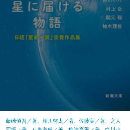
藤崎慎吾／著、相川啓太／著、佐藤実／著、之人
冗悟／著、八島游舷／著、梅津高重／著、白川小