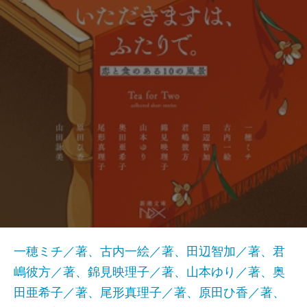
一穂ミチ／著、古内一絵／著、田辺智加／著、君
嶋彼方／著、錦見映理子／著、山本ゆり／著、奥
田亜希子／著、尾形真理子／著、原田ひ香／著、