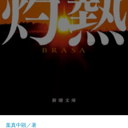
葉真中顕／著