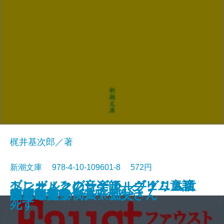
梶井基次郎／著
新潮文庫 978-4-10-109601-8 572円
ブレーメンの音楽師―グリム童話
ヘンゼルとグレーテル―グリム童
トニオ・クレーゲル ヴェニスに
ジュリアス・シーザー
近代能楽集
ファウスト〔二〕
江分利満氏の優雅な生活
藤村詩集
楼蘭
幸福な王子
檸檬
ファウスト〔一〕
リア王
眠れる美女
ヴェニスの商人
美しい星
レ・ミゼラブル〔五〕
かもめ・ワーニャ伯父さん
ハムレット
八月の光
集III―
話集II―
死す