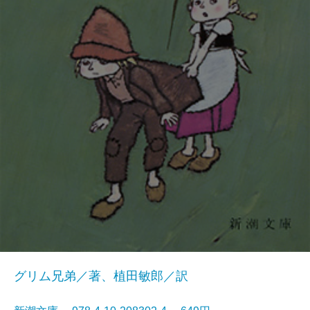
グリム兄弟／著、植田敏郎／訳