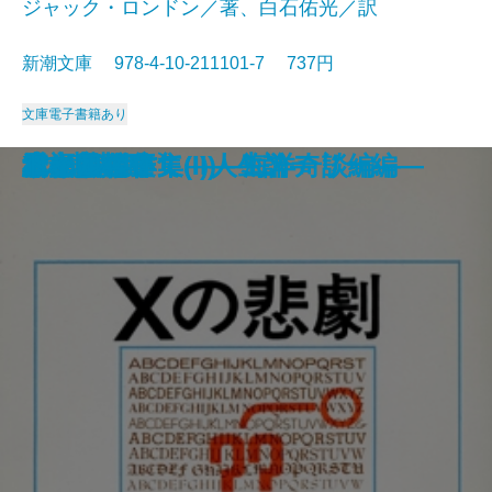
ジャック・ロンドン／著、白石佑光／訳
新潮文庫 978-4-10-211101-7 737円
文庫
電子書籍あり
死者の奢り・飼育
続 813―ルパン傑作集(II)―
知と愛
813―ルパン傑作集(I)―
シッダールタ
ビルマの竪琴
ハックルベリイ・フィンの冒険
風林火山
あすなろ物語
白い牙
Xの悲劇
ドイル傑作集(II)―海洋奇談編―
雲の墓標
赤と黒〔下〕
サキ短編集
幸福について―人生論―
流れる
緋文字
二十四の瞳
ドイル傑作集(I)―ミステリー編―