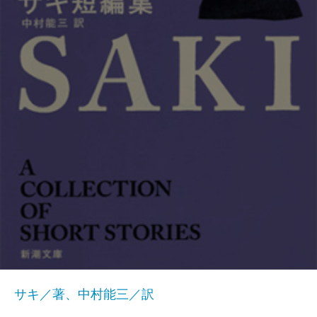
サキ／著、中村能三／訳