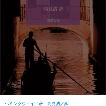
ヘミングウェイ／著、高見浩／訳