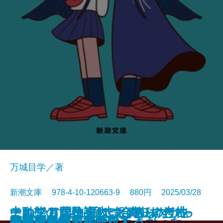
万城目学／著
新潮文庫 978-4-10-120663-9 880円 2025/03/28
このクリニックはつぶれます！─
中動態の世界─意志と責任の考古
それでも僕は東大に合格したかっ
ナルニア国物語4 銀のいすと地
河を渡って木立の中へ
逃げろ逃げろ逃げろ！
灼熱の魂
銃を持つ花嫁
光の犬
東大なんか入らなきゃよかった
あの子とQ
孤蝶の城
春のこわいもの
アマチュア
母親になって後悔してる
族長の秋
美澄真白の正なる殺人
小暮写眞館〔上〕
小暮写眞館〔下〕
沈むフランシス