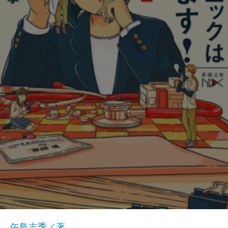
午鳥志季／著