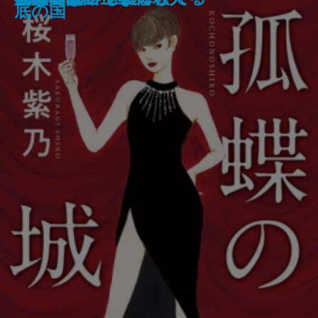
医療コンサル高柴一香の診断─
学─
た─偏差値35からの大逆転─
底の国