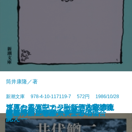
筒井康隆／著
新潮文庫 978-4-10-117119-7 572円 1986/10/28
ブラームス―カラー版作曲家の生
さざなみ軍記・ジョン万次郎漂流
漆黒の霧の中で―彫師伊之助捕物
霜の朝
ヨギ ガンジーの妖術
象工場のハッピーエンド
破獄
落日燃ゆ
カシスの舞い
美酒一代―鳥井信治郎伝―
どこかの事件
くたばれPTA
夜明けの辻
アシモフの雑学コレクション
侍
女の一生 一部・キクの場合
女の一生 二部・サチ子の場合
細川ガラシャ夫人〔上〕
細川ガラシャ夫人〔下〕
「雨の木」を聴く女たち
涯―
記
覚え―