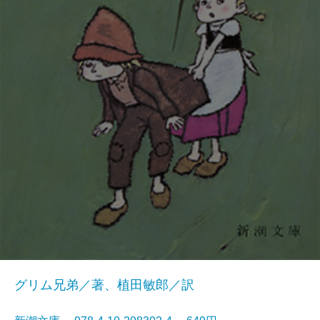
グリム兄弟／著、植田敏郎／訳