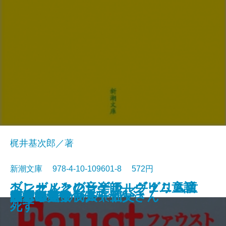
梶井基次郎／著
新潮文庫 978-4-10-109601-8 572円
ブレーメンの音楽師―グリム童話
ヘンゼルとグレーテル―グリム童
トニオ・クレーゲル ヴェニスに
ジュリアス・シーザー
近代能楽集
ファウスト〔二〕
江分利満氏の優雅な生活
藤村詩集
楼蘭
幸福な王子
檸檬
ファウスト〔一〕
リア王
眠れる美女
ヴェニスの商人
美しい星
レ・ミゼラブル〔五〕
かもめ・ワーニャ伯父さん
ハムレット
八月の光
集III―
話集II―
死す