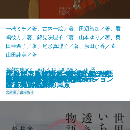
一穂ミチ／著、古内一絵／著、田辺智加／著、君
嶋彼方／著、錦見映理子／著、山本ゆり／著、奥
田亜希子／著、尾形真理子／著、原田ひ香／著、
山田詠美／著
新潮文庫nex 978-4-10-180299-2 781円
星に届ける物語─日経「星新一
ナルニア国物語3 夜明けのぼう
いただきますは、ふたりで。─恋
世界でいちばん透きとおった物語
ナルニア国物語2 カスピアン王
灼熱
擬傷の鳥はつかまらない
プリンシパル
アイドルだった君へ
あわこさま─不村家奇譚─
うしろにご用心！
真冬の訪問者
家裁調査官・庵原かのん
火山のふもとで
鯉姫婚姻譚
死ぬまでに行きたい海
それでも日々はつづくから
胃が合うふたり
ブロッコリー・レボリューション
いのちの記憶─銀河を渡るII─
2025/01/29
賞」受賞作品集─
けん号の航海
と食のある10の風景─
2
子と魔法の角笛
文庫
電子書籍あり