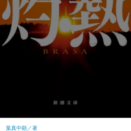
葉真中顕／著