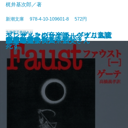
梶井基次郎／著
新潮文庫 978-4-10-109601-8 572円
文庫
電子書籍あり
ブレーメンの音楽師―グリム童話
ヘンゼルとグレーテル―グリム童
トニオ・クレーゲル ヴェニスに
ジュリアス・シーザー
近代能楽集
ファウスト〔二〕
江分利満氏の優雅な生活
藤村詩集
楼蘭
幸福な王子
檸檬
ファウスト〔一〕
リア王
眠れる美女
ヴェニスの商人
美しい星
レ・ミゼラブル〔五〕
かもめ・ワーニャ伯父さん
ハムレット
八月の光
集III―
話集II―
死す