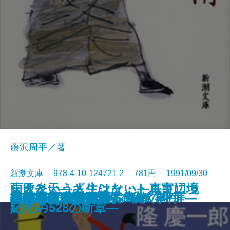
藤沢周平／著
新潮文庫 978-4-10-124721-2 781円 1991/09/30
雨天炎天―ギリシャ・トルコ辺境
失敗という人生はない―真実につ
状況曲線〔下〕
凶夢など30
縛られた巨人―南方熊楠の生涯―
異人たちとの夏
ひざまずいて足をお舐め
仮釈放
ふたり
哀愁の町に霧が降るのだ〔上〕
哀愁の町に霧が降るのだ〔下〕
たそがれ清兵衛
一夢庵風流記
新編 宮沢賢治詩集
特急「あさしお3号」殺人事件
レパントの海戦
風流江戸雀
黒幕
新橋烏森口青春篇
ロードス島攻防記
紀行―
いての528の断章―