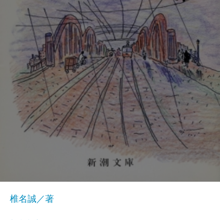
椎名誠／著