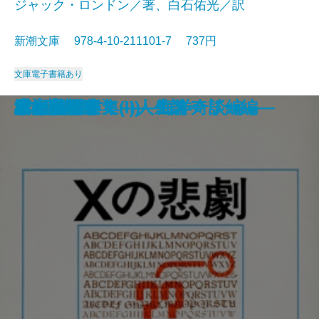
ジャック・ロンドン／著、白石佑光／訳
新潮文庫 978-4-10-211101-7 737円
文庫
電子書籍あり
死者の奢り・飼育
続 813―ルパン傑作集(II)―
知と愛
813―ルパン傑作集(I)―
シッダールタ
ビルマの竪琴
ハックルベリイ・フィンの冒険
風林火山
あすなろ物語
白い牙
Xの悲劇
ドイル傑作集(II)―海洋奇談編―
雲の墓標
赤と黒〔下〕
サキ短編集
幸福について―人生論―
流れる
緋文字
二十四の瞳
ドイル傑作集(I)―ミステリー編―