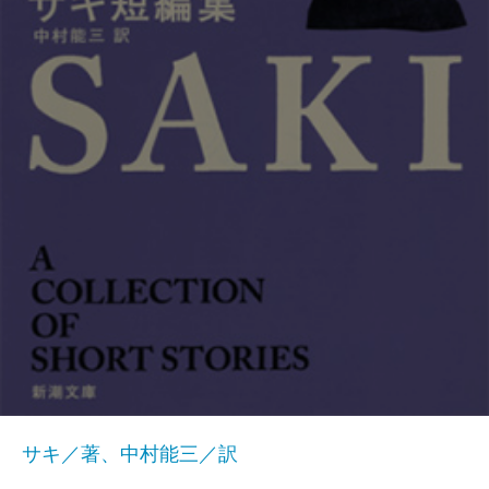
サキ／著、中村能三／訳