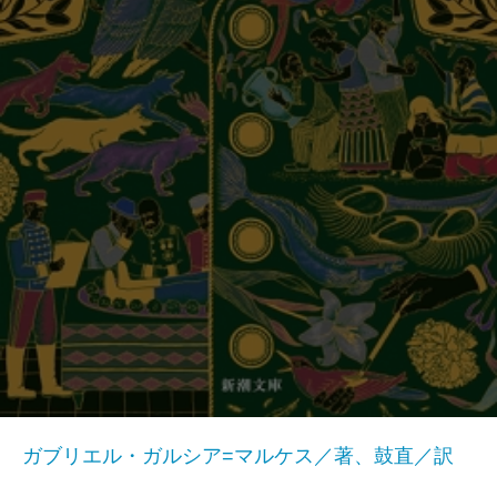
ガブリエル・ガルシア=マルケス／著、鼓直／訳