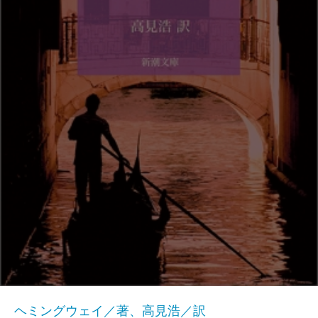
ヘミングウェイ／著、高見浩／訳