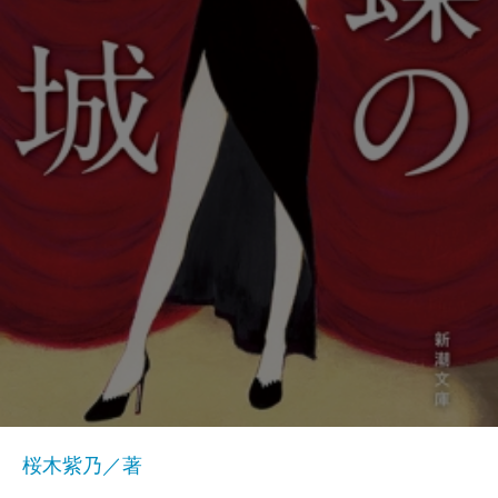
桜木紫乃／著