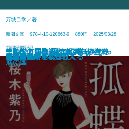
万城目学／著
新潮文庫 978-4-10-120663-9 880円 2025/03/28
文庫
電子書籍あり
このクリニックはつぶれます！─
中動態の世界─意志と責任の考古
それでも僕は東大に合格したかっ
ナルニア国物語4 銀のいすと地
河を渡って木立の中へ
逃げろ逃げろ逃げろ！
灼熱の魂
銃を持つ花嫁
光の犬
東大なんか入らなきゃよかった
あの子とQ
孤蝶の城
春のこわいもの
アマチュア
母親になって後悔してる
族長の秋
美澄真白の正なる殺人
小暮写眞館〔上〕
小暮写眞館〔下〕
沈むフランシス
医療コンサル高柴一香の診断─
学─
た─偏差値35からの大逆転─
底の国