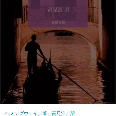
ヘミングウェイ／著、高見浩／訳