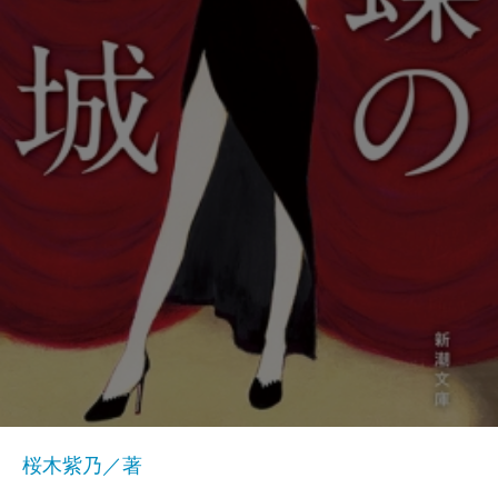
桜木紫乃／著