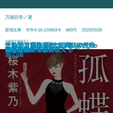
万城目学／著
新潮文庫 978-4-10-120663-9 880円 2025/03/28
文庫
電子書籍あり
このクリニックはつぶれます！─
中動態の世界─意志と責任の考古
それでも僕は東大に合格したかっ
ナルニア国物語4 銀のいすと地
河を渡って木立の中へ
逃げろ逃げろ逃げろ！
灼熱の魂
銃を持つ花嫁
光の犬
東大なんか入らなきゃよかった
あの子とQ
孤蝶の城
春のこわいもの
アマチュア
母親になって後悔してる
族長の秋
美澄真白の正なる殺人
小暮写眞館〔上〕
小暮写眞館〔下〕
沈むフランシス
医療コンサル高柴一香の診断─
学─
た─偏差値35からの大逆転─
底の国