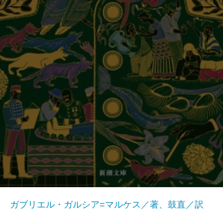
ガブリエル・ガルシア=マルケス／著、鼓直／訳