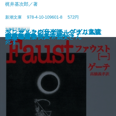
梶井基次郎／著
新潮文庫 978-4-10-109601-8 572円
文庫
電子書籍あり
ブレーメンの音楽師―グリム童話
ヘンゼルとグレーテル―グリム童
トニオ・クレーゲル ヴェニスに
ジュリアス・シーザー
近代能楽集
ファウスト〔二〕
江分利満氏の優雅な生活
藤村詩集
楼蘭
幸福な王子
檸檬
ファウスト〔一〕
リア王
眠れる美女
ヴェニスの商人
美しい星
レ・ミゼラブル〔五〕
かもめ・ワーニャ伯父さん
ハムレット
八月の光
集III―
話集II―
死す