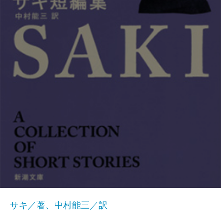
サキ／著、中村能三／訳