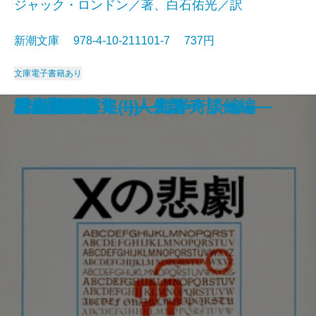
ジャック・ロンドン／著、白石佑光／訳
新潮文庫 978-4-10-211101-7 737円
文庫
電子書籍あり
死者の奢り・飼育
続 813―ルパン傑作集(II)―
知と愛
813―ルパン傑作集(I)―
シッダールタ
ビルマの竪琴
ハックルベリイ・フィンの冒険
風林火山
あすなろ物語
白い牙
Xの悲劇
ドイル傑作集(II)―海洋奇談編―
雲の墓標
赤と黒〔下〕
サキ短編集
幸福について―人生論―
流れる
緋文字
二十四の瞳
ドイル傑作集(I)―ミステリー編―