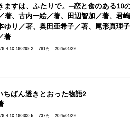
きますは、ふたりで。─恋と食のある10
／著、古内一絵／著、田辺智加／著、君嶋
本ゆり／著、奥田亜希子／著、尾形真理
／著
-4-10-180299-2 781円 2025/01/29
いちばん透きとおった物語2
著
-4-10-180300-5 737円 2025/01/29