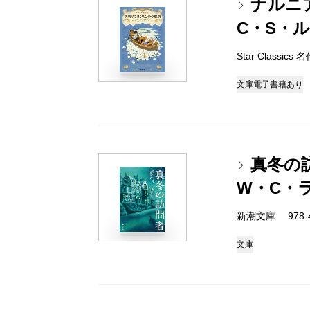
ナルニ
C・S・
Star Classi
文庫
電子書籍あり
真冬の
W・C・
新潮文庫 978-4-
文庫