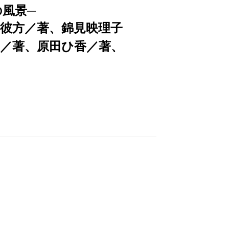
の風景─
彼方／著、錦見映理子
子／著、原田ひ香／著、