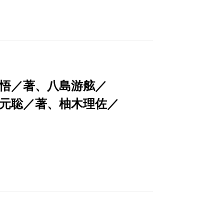
悟／著、八島游舷／
元聡／著、柚木理佐／