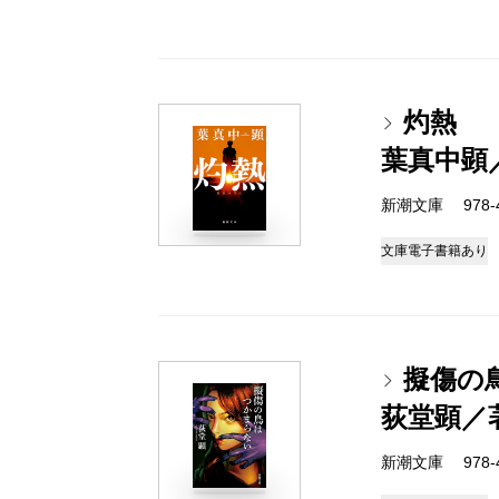
灼熱
葉真中顕
新潮文庫 978-4-
文庫
電子書籍あり
擬傷の
荻堂顕／
新潮文庫 978-4-