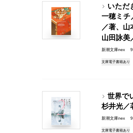
いただ
一穂ミチ
／著、山
山田詠美
新潮文庫nex 978
文庫
電子書籍あり
世界で
杉井光／
新潮文庫nex 978
文庫
電子書籍あり