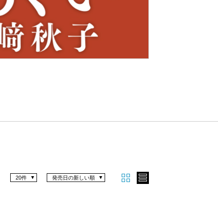
Nex
t
20件
発売日の新しい順