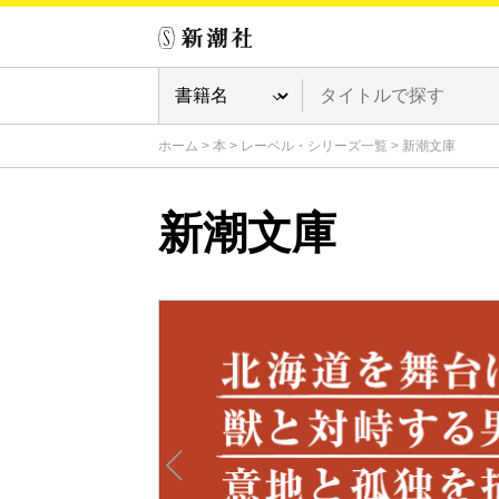
ホーム
>
本
>
レーベル・シリーズ一覧
>
新潮文庫
新潮文庫