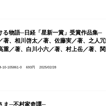
ける物語─日経「星新一賞」受賞作品集─
／著、相川啓太／著、佐藤実／著、之人冗
高重／著、白川小六／著、村上岳／著、関
10-105861-0 693円 2025/02/28
さま─不村家奇譚─