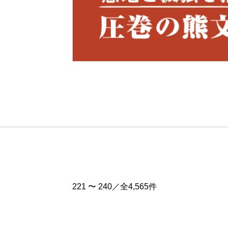
Pre
v
221 〜 240／全4,565件