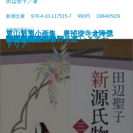
田辺聖子／著
新潮文庫 978-4-10-117515-7 990円 1984/05/29
文庫
電子書籍あり
東山魁夷小画集 唐招提寺全障壁
東山魁夷小画集 ドイツ・オース
数学者の言葉では
ギリシア神話を知っていますか
一瞬の夏〔上〕
一瞬の夏〔下〕
時雨みち
音楽
姥ざかり
新源氏物語〔上〕
新源氏物語〔中〕
新源氏物語〔下〕
菊月夜
王国への道―山田長政―
日曜日の万年筆
春秋山伏記
言葉の海へ
富豪刑事
胡蝶の夢 三
胡蝶の夢 四
画
トリア