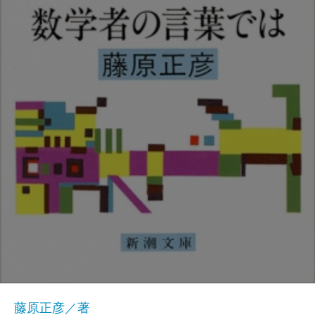
藤原正彦／著