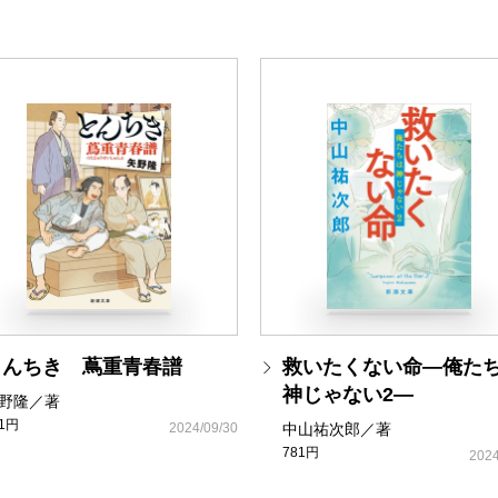
とんちき 蔦重青春譜
救いたくない命―俺た
神じゃない2―
野隆／著
81円
2024/09/30
中山祐次郎／著
781円
2024