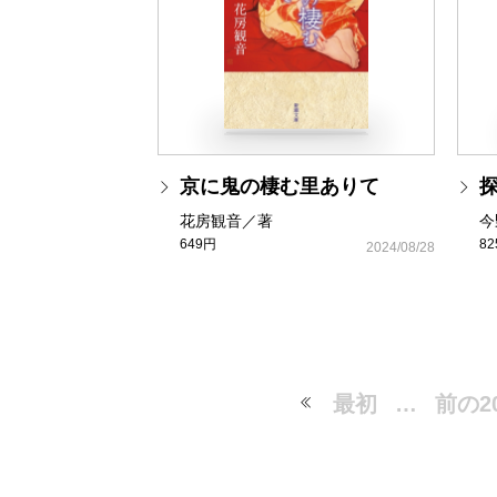
京に鬼の棲む里ありて
花房観音／著
今
649円
8
2024/08/28
最初
…
前の2