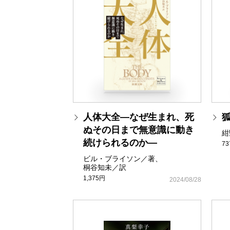
人体大全―なぜ生まれ、死
ぬその日まで無意識に動き
紺
続けられるのか―
7
ビル・ブライソン／著、
桐谷知未／訳
1,375円
2024/08/28