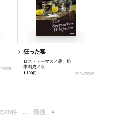
狂った宴
ロス・トーマス／著、松
本剛史／訳
/08/28
1,100円
2024/07/29
の20件
…
最後