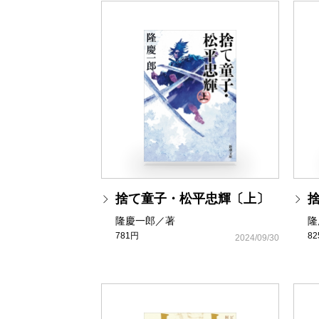
捨て童子・松平忠輝〔上〕
隆慶一郎／著
隆
781円
8
2024/09/30