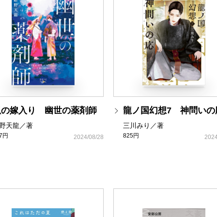
狐の嫁入り 幽世の薬剤師
龍ノ国幻想7 神問いの
野天龍／著
三川みり／著
37円
825円
2024/08/28
2024