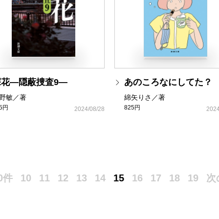
探花―隠蔽捜査9―
あのころなにしてた？
野敏／著
綿矢りさ／著
25円
825円
2024/08/28
2024
0件
10
11
12
13
14
15
16
17
18
19
次