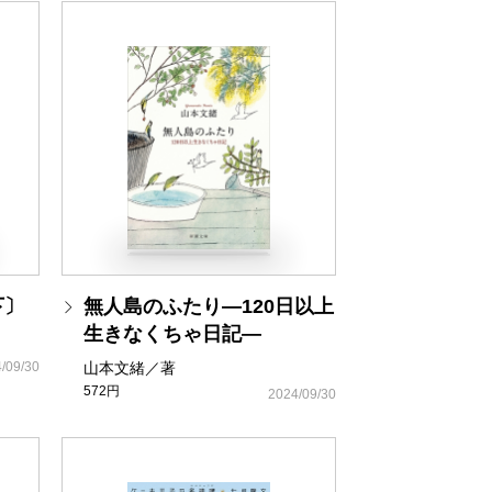
下〕
無人島のふたり―120日以上
生きなくちゃ日記―
/09/30
山本文緒／著
572円
2024/09/30