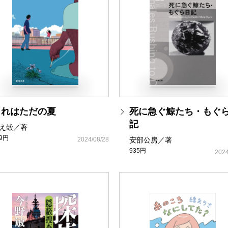
これはただの夏
死に急ぐ鯨たち・もぐ
記
え殻／著
49円
2024/08/28
安部公房／著
935円
2024