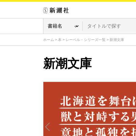
ホーム
>
本
>
レーベル・シリーズ一覧
>
新潮文庫
新潮文庫