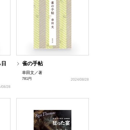
ら日
雀の手帖
幸田文／著
781円
2024/08/28
/08/28