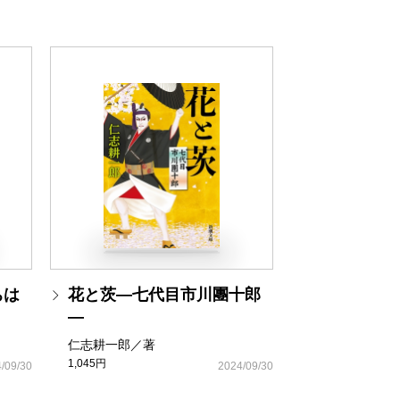
ちは
花と茨―七代目市川團十郎
―
仁志耕一郎／著
1,045円
/09/30
2024/09/30