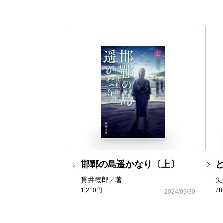
邯鄲の島遥かなり〔上〕
貫井徳郎／著
矢
1,210円
7
2024/09/30