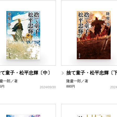
捨て童子・松平忠輝〔中〕
捨て童子・松平忠輝〔
慶一郎／著
隆慶一郎／著
25円
880円
2024/09/30
2024