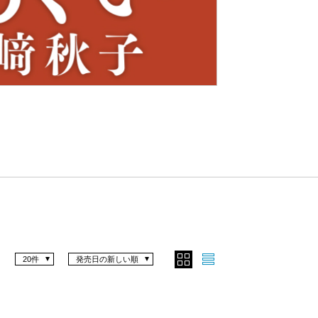
Nex
t
20件
発売日の新しい順