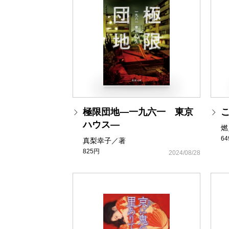
極限団地―一九六一 東京
ハウス―
燃
6
真梨幸子／著
825円
2024/08/28