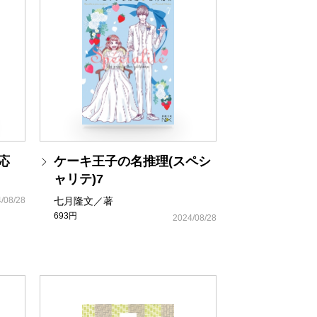
応
ケーキ王子の名推理(スペシ
ャリテ)7
/08/28
七月隆文／著
693円
2024/08/28