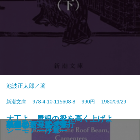
池波正太郎／著
新潮文庫 978-4-10-115608-8 990円 1980/09/29
大工よ、屋根の梁を高く上げよ
アラスカ物語
漂流
官僚たちの夏
新釈遠野物語
笑うな
シェリー詩集
もの思う葦
人情裏長屋
闇の狩人〔上〕
闇の狩人〔下〕
ボクの音楽武者修行
復活〔上〕
復活〔下〕
路傍の石
共犯者
ひとにぎりの未来
華麗なる一族〔上〕
華麗なる一族〔中〕
華麗なる一族〔下〕
シーモア―序章―