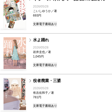
2026/05/28
こいしゆうか／著
693円
文庫
電子書籍あり
水よ踊れ
2026/05/28
岩井圭也／著
1,045円
文庫
電子書籍あり
役者廃業・三婆
2026/05/28
有吉佐和子／著
781円
文庫
電子書籍あり