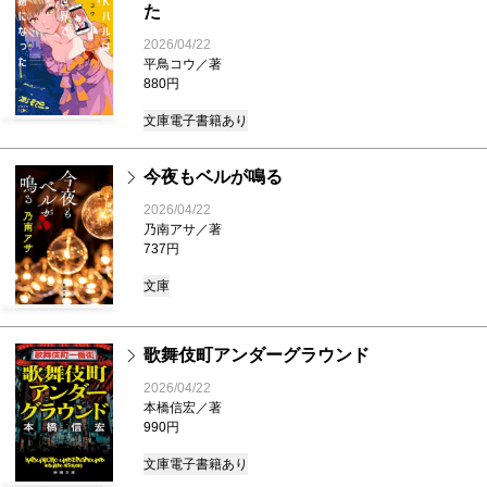
た
2026/04/22
平鳥コウ／著
880円
文庫
電子書籍あり
今夜もベルが鳴る
2026/04/22
乃南アサ／著
737円
文庫
歌舞伎町アンダーグラウンド
2026/04/22
本橋信宏／著
990円
文庫
電子書籍あり