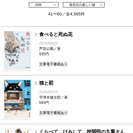
20件
発売日の新しい順
41〜60／全4,565件
食べると死ぬ花
2026/05/28
芦花公園／著
935円
文庫
電子書籍あり
猫と罰
2026/05/28
宇津木健太郎／著
693円
文庫
電子書籍あり
くらべて、けみして 校閲部の九重さん