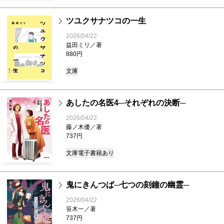
ツユクサナツコの一生
2026/04/22
益田ミリ／著
880円
文庫
あしたの名医4─それぞれの決断─
2026/04/22
藤ノ木優／著
737円
文庫
電子書籍あり
鬼にきんつば─七つの刻鐘の幽霊─
2026/04/22
笹木一／著
737円