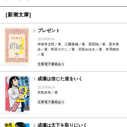
[新潮文庫]
プレゼント
1
2026/06/24
伊坂幸太郎／著、江國香織／著、恩田陸／著、梨木香
歩／著、町田そのこ／著、宮部みゆき／著、米澤穂信
／著
文庫
電子書籍あり
成瀬は信じた道をいく
2
2026/06/24
宮島未奈／著
文庫
電子書籍あり
成瀬は天下を取りにいく