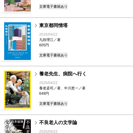
文庫
電子書籍あり
東京都同情塔
2026/04/22
九段理江／著
605円
文庫
電子書籍あり
養老先生、病院へ行く
2026/04/22
養老孟司／著、中川恵一／著
649円
文庫
電子書籍あり
不良老人の文学論
2026/04/22