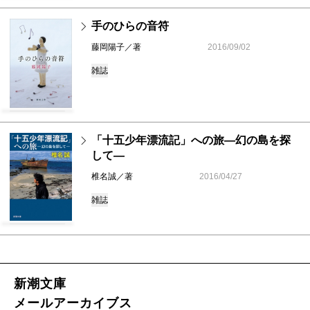
手のひらの音符
藤岡陽子／著
2016/09/02
雑誌
「十五少年漂流記」への旅―幻の島を探
して―
椎名誠／著
2016/04/27
雑誌
新潮文庫
メールアーカイブス