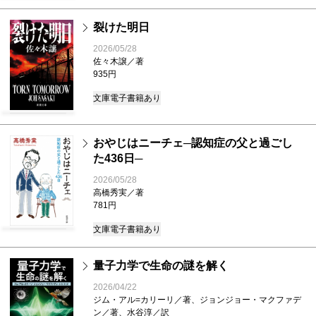
裂けた明日
2026/05/28
佐々木譲／著
935円
文庫
電子書籍あり
おやじはニーチェ─認知症の父と過ごし
た436日─
2026/05/28
高橋秀実／著
781円
文庫
電子書籍あり
量子力学で生命の謎を解く
2026/04/22
ジム・アル=カリーリ／著、ジョンジョー・マクファデ
ン／著、水谷淳／訳