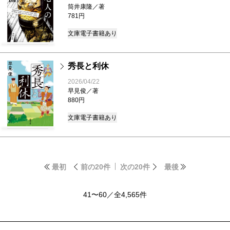
筒井康隆／著
781円
文庫
電子書籍あり
秀長と利休
2026/04/22
早見俊／著
880円
文庫
電子書籍あり
最初
前の20件
次の20件
最後
41〜60／全4,565件