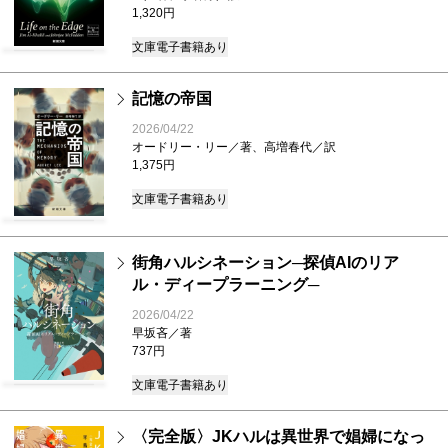
1,320円
文庫
電子書籍あり
記憶の帝国
2026/04/22
オードリー・リー／著、高増春代／訳
1,375円
文庫
電子書籍あり
街角ハルシネーション─探偵AIのリア
ル・ディープラーニング─
2026/04/22
早坂吝／著
737円
文庫
電子書籍あり
〈完全版〉JKハルは異世界で娼婦になっ