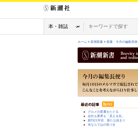
ホーム
>
新潮新書
>
新書・今月の編集長便
グルメの変遷をたどる
会社も業界も「見える化」
創刊21年目、新たな始まり
本ならではの気づき