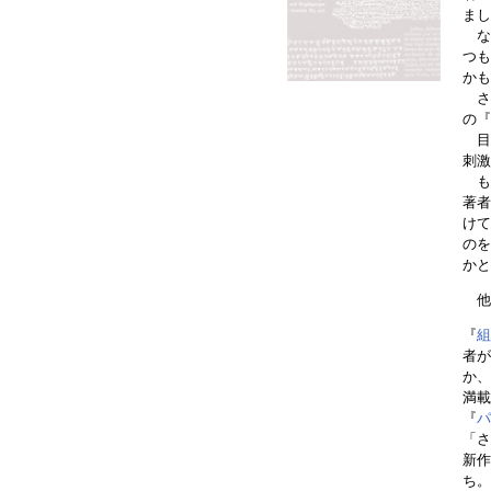
まし
な
つも
かも
さ
の『
目次
刺激
も
著者
けて
のを
かと
他
『
組
者が
か、
満載
『
パ
「さ
新作
ち。