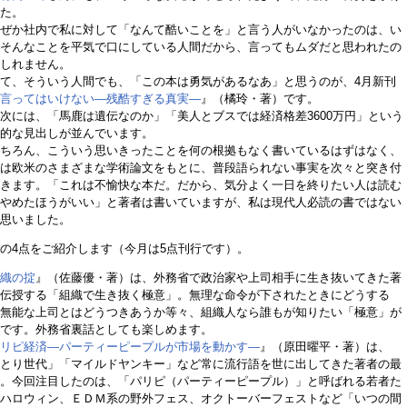
た。
ぜか社内で私に対して「なんて酷いことを」と言う人がいなかったのは、い
そんなことを平気で口にしている人間だから、言ってもムダだと思われたの
しれません。
て、そういう人間でも、「この本は勇気があるなあ」と思うのが、4月新刊
言ってはいけない―残酷すぎる真実―
』（橘玲・著）です。
には、「馬鹿は遺伝なのか」「美人とブスでは経済格差3600万円」という
的な見出しが並んでいます。
ちろん、こういう思いきったことを何の根拠もなく書いているはずはなく、
は欧米のさまざまな学術論文をもとに、普段語られない事実を次々と突き付
きます。「これは不愉快な本だ。だから、気分よく一日を終りたい人は読む
やめたほうがいい」と著者は書いていますが、私は現代人必読の書ではない
思いました。
の4点をご紹介します（今月は5点刊行です）。
織の掟
』（佐藤優・著）は、外務省で政治家や上司相手に生き抜いてきた著
伝授する「組織で生き抜く極意」。無理な命令が下されたときにどうする
無能な上司とはどうつきあうか等々、組織人なら誰もが知りたい「極意」が
です。外務省裏話としても楽しめます。
リピ経済―パーティーピープルが市場を動かす―
』（原田曜平・著）は、
とり世代」「マイルドヤンキー」など常に流行語を世に出してきた著者の最
。今回注目したのは、「パリピ（パーティーピープル）」と呼ばれる若者た
ハロウィン、ＥＤＭ系の野外フェス、オクトーバーフェストなど「いつの間