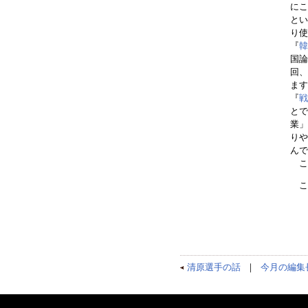
に
とい
り使
『
韓
国論
回、
ます
『
戦
とで
業」
りや
んで
この
こ
清原選手の話
｜
今月の編集