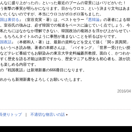
こんなに盛り上がったの」といった最近のブームの背景にはパリピがいた！
う衝撃の事実が明らかになります。目からウロコ、という決まり文句はあま
いたくないのですが、本当にウロコがボロボロ落ちました。
国は裏切る
』（室谷克実・著）は、ベストセラー『
悪韓論
』の著者による韓
。室谷氏の強みは、必ず韓国での報道をベースに論じていく点でしょう。今
私たちにはなかなか理解できない、韓国政治の複雑さを浮かび上がらせてい
。もちろんタイトルのように事態が進まないことを祈るばかりです。
国夜話
』（本郷和人・著）は、最新の資料などを交えて描く「関ヶ原異聞」
もいうべき読み物。著者の本郷さんは、「バイキング」「世界一受けたい授
などテレビ番組でもお馴染みの東京大学史料編纂所教授。面白く、かつわか
すく歴史を語る才能は抜群ですから、歴史マニアも歴女も初心者も、誰が読
も楽しめる内容です。
『戦国夜話』は新潮新書の666冊目になります。
れからも新潮新書をよろしくお願いいたします。
2016/04
長便りトップ
｜
不適切な物言いの話