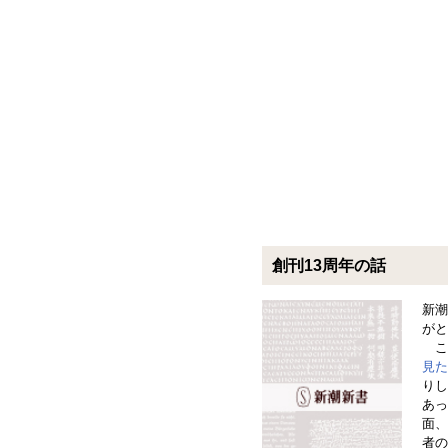
創刊13周年の話
新潮
がと
こ
見た
りし
あっ
面、
者の