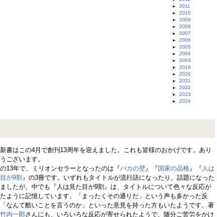
2011
2010
2009
2008
2007
2006
2005
2004
2003
2019
2020
2021
2022
2023
2024
新書はこの4月で創刊13周年を迎えました。これも皆様のおかげです。あり
うございます。
の13年で、ミリオンセラーとなったのは『
バカの壁
』『
国家の品格
』『
人は
目が9割
』の3冊です。いずれもタイトルが流行語になったり、話題になった
ましたが、中でも『人は見た目が9割』は、タイトルについて色々な反応が
たように記憶しています。「まったくその通りだ」という声も多かった反
「なんて酷いことを言うのか」といった意見を持った方もいたようです。著
竹内一郎
さんにも、いろいろな反応が寄せられたようで、随分ご苦労をかけ