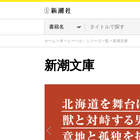
ホーム
>
本
>
レーベル・シリーズ一覧
>
新潮文庫
新潮文庫