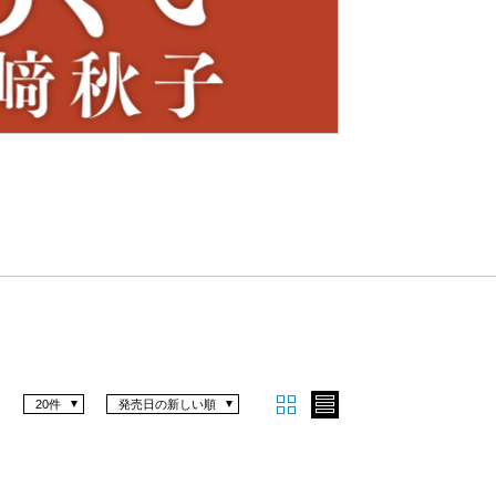
Nex
t
20件
発売日の新しい順