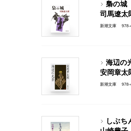
梟の城
司馬遼太
新潮文庫 978-4
海辺の
安岡章太
新潮文庫 978-4
しぶち
山崎豊子