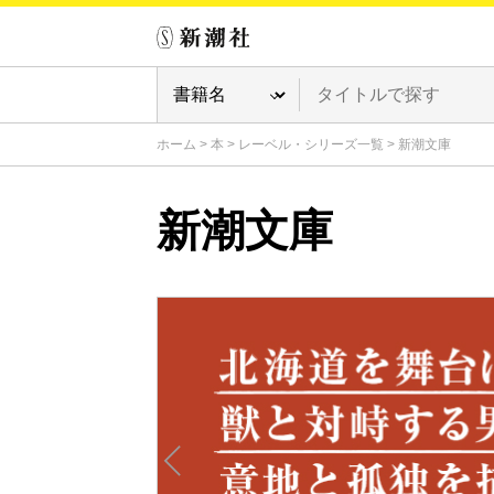
ホーム
>
本
>
レーベル・シリーズ一覧
>
新潮文庫
新潮文庫