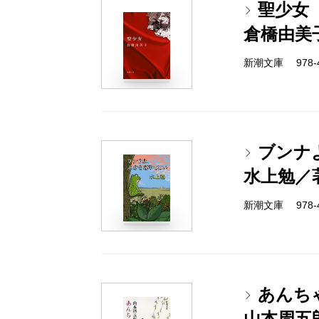
聖少女
倉橋由美
新潮文庫 978-4-
ブンナ
水上勉／
新潮文庫 978-4-
あんち
山本周五