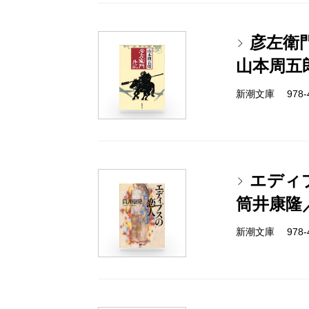
彦左衛
山本周五
新潮文庫 978-4-
エディ
筒井康隆
新潮文庫 978-4-