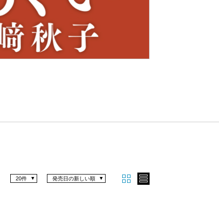
Nex
t
20件
発売日の新しい順