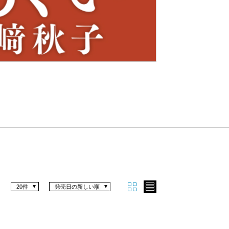
Nex
t
20件
発売日の新しい順