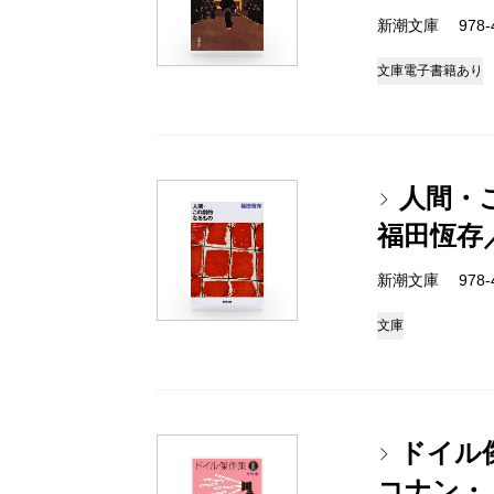
新潮文庫 978-4
文庫
電子書籍あり
人間・
福田恆存
新潮文庫 978-4
文庫
ドイル傑
コナン・