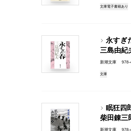
文庫
電子書籍あり
永すぎ
三島由紀
新潮文庫 978-4
文庫
眠狂四
柴田錬三
新潮文庫 978-4