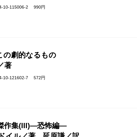
-10-115006-2 990円
この劇的なるもの
／著
-10-121602-7 572円
作集(III)―恐怖編―
ドイル／著、延原謙／訳