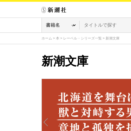
ホーム
>
本
>
レーベル・シリーズ一覧
>
新潮文庫
新潮文庫