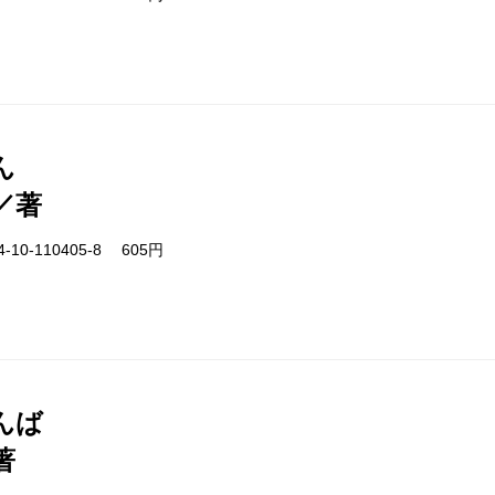
ん
／著
-10-110405-8 605円
んば
著