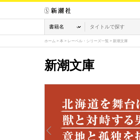
ホーム
>
本
>
レーベル・シリーズ一覧
>
新潮文庫
新潮文庫