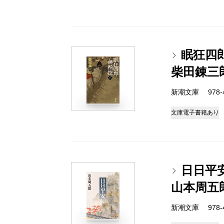
眠狂四
柴田錬三
新潮文庫 978-4
文庫
電子書籍あり
日日平
山本周五
新潮文庫 978-4