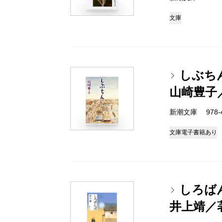
文庫
しぶち
山崎豊子
新潮文庫 978-4
文庫
電子書籍あり
しろば
井上靖／