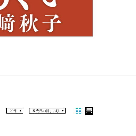
Nex
t
20件
発売日の新しい順