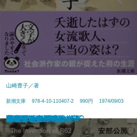
山崎豊子／著
新潮文庫 978-4-10-110407-2 990円 1974/09/03
幕末動乱の男たち〔上〕
幕末動乱の男たち〔下〕
ナイン・ストーリーズ
死の枝
一の糸
ボンボンと悪夢
山彦乙女
きりぎりす
いずこより
花紋
R62号の発明・鉛の卵
フィッシュ・オン
蒼氷・神々の岩壁
笹まくら
グレート・ギャツビー
関ケ原〔下〕
関ケ原〔中〕
関ケ原〔上〕
無関係な死・時の崖
見るまえに跳べ