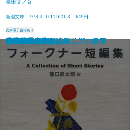
幸田文／著
新潮文庫 978-4-10-111601-3 649円
文庫
電子書籍あり
マンスフィールド短編集
太陽の季節
赤と黒〔上〕
ポー詩集
マノン・レスコー
郷愁
智恵子抄
草の花
夜間飛行
父・こんなこと
フォークナー短編集
細雪〔上〕
細雪〔中〕
細雪〔下〕
大和路・信濃路
野菊の墓
西部戦線異状なし
シャーロック・ホームズの叡智
人間について
サンクチュアリ