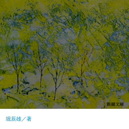
堀辰雄／著