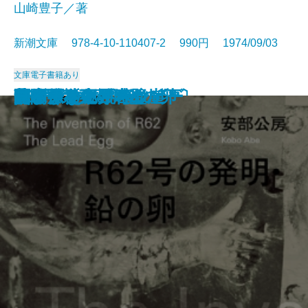
山崎豊子／著
新潮文庫 978-4-10-110407-2 990円 1974/09/03
文庫
電子書籍あり
幕末動乱の男たち〔上〕
幕末動乱の男たち〔下〕
ナイン・ストーリーズ
死の枝
一の糸
ボンボンと悪夢
山彦乙女
きりぎりす
いずこより
花紋
R62号の発明・鉛の卵
フィッシュ・オン
蒼氷・神々の岩壁
笹まくら
グレート・ギャツビー
関ケ原〔下〕
関ケ原〔中〕
関ケ原〔上〕
無関係な死・時の崖
見るまえに跳べ