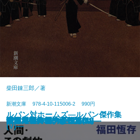
柴田錬三郎／著
新潮文庫 978-4-10-115006-2 990円
ルパン対ホームズ―ルパン傑作集
女坂
ぼんち
江戸川乱歩傑作選
駅前旅館
永すぎた春
眠狂四郎無頼控〔五〕
眠狂四郎無頼控〔四〕
眠狂四郎無頼控〔三〕
眠狂四郎無頼控〔二〕
眠狂四郎無頼控〔一〕
人間・この劇的なるもの
ドイル傑作集(III)―恐怖編―
海と毒薬
暖簾
パニック・裸の王様
青い鳥
白い人・黄色い人
奇岩城―ルパン傑作集(III)―
雨・赤毛―モーム短篇集I―
(V)―