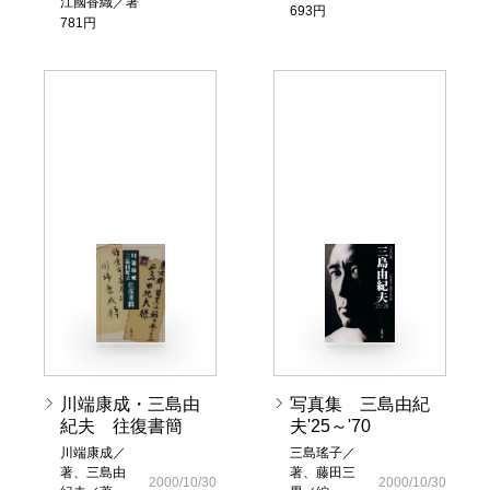
江國香織／著
693円
781円
川端康成・三島由
写真集 三島由紀
紀夫 往復書簡
夫'25～'70
川端康成／
三島瑤子／
著、三島由
著、藤田三
2000/10/30
2000/10/30