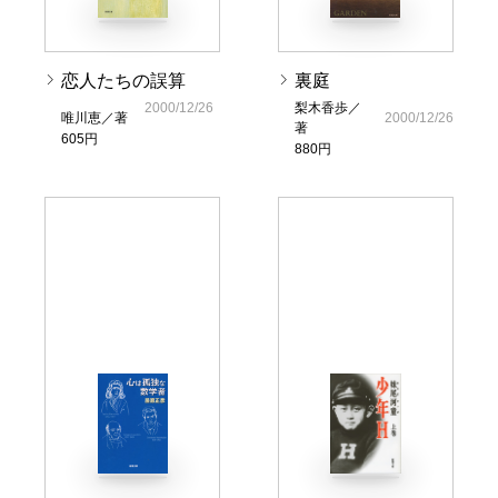
恋人たちの誤算
裏庭
2000/12/26
梨木香歩／
唯川恵／著
2000/12/26
著
605円
880円