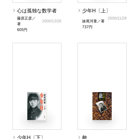
心は孤独な数学者
少年H〔上〕
藤原正彦／
2000/11/29
2000/12/26
妹尾河童／著
著
737円
605円
少年H〔下〕
敵