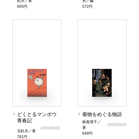
紀夫／著
男／編
605円
572円
どくとるマンボウ
着物をめぐる物語
青春記
林真理子／
2000/09/28
著
2000/09/28
北杜夫／著
649円
781円