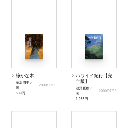
静かな木
ハワイイ紀行【完
全版】
藤沢周平／
2000/08/30
著
池澤夏樹／
2000/07/28
539円
著
1,265円