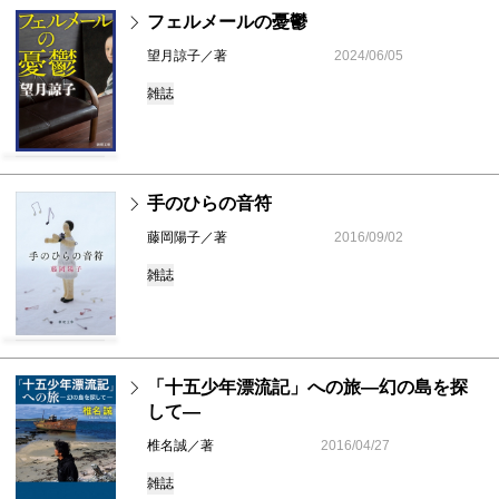
フェルメールの憂鬱
望月諒子／著
2024/06/05
雑誌
手のひらの音符
藤岡陽子／著
2016/09/02
雑誌
「十五少年漂流記」への旅―幻の島を探
して―
椎名誠／著
2016/04/27
雑誌