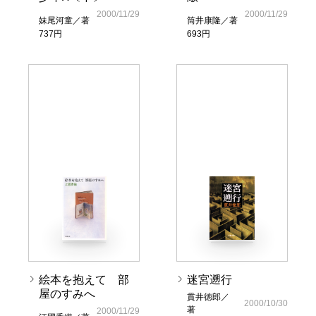
2000/11/29
2000/11/29
妹尾河童／著
筒井康隆／著
737円
693円
絵本を抱えて 部
迷宮遡行
屋のすみへ
貫井徳郎／
2000/10/30
著
2000/11/29