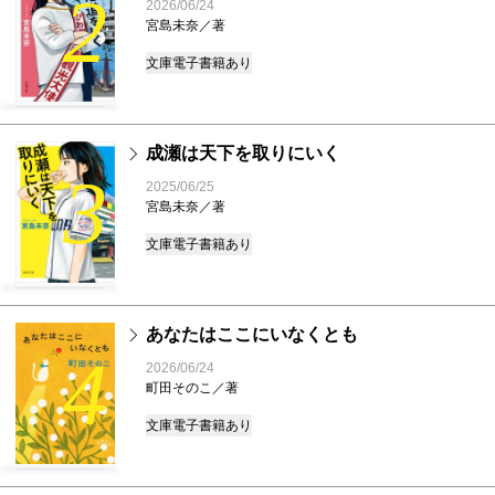
2
2026/06/24
宮島未奈／著
文庫
電子書籍あり
成瀬は天下を取りにいく
3
2025/06/25
宮島未奈／著
文庫
電子書籍あり
あなたはここにいなくとも
4
2026/06/24
町田そのこ／著
文庫
電子書籍あり