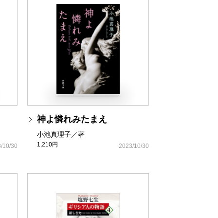
神よ憐れみたまえ
小池真理子／著
1,210円
/10/30
2023/10/30