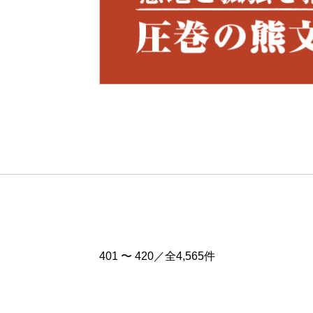
Pre
v
401 〜 420／全4,565件