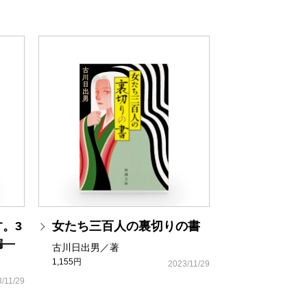
。3
女たち三百人の裏切りの書
編―
古川日出男／著
1,155円
2023/11/29
/11/29