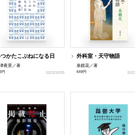
いつかたこぶねになる日
外科室・天守物語
津夜景／著
泉鏡花／著
93円
649円
2023/10/30
2023