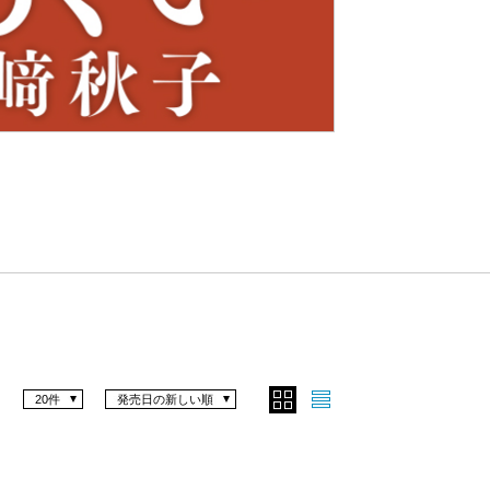
Nex
t
20件
発売日の新しい順