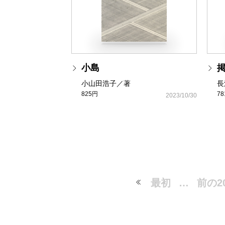
小島
小山田浩子／著
長
825円
7
2023/10/30
最初
…
前の2