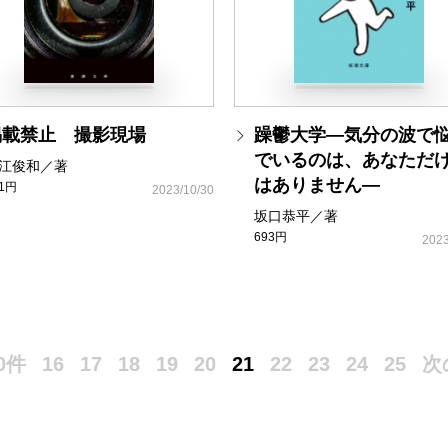
掲載禁止 撮影現場
躁鬱大学―気分の波で
でいるのは、あなただ
江俊和／著
はありません―
81円
2023/10/30
坂口恭平／著
693円
2023
0件
16
17
18
19
20
21
22
23
24
25
次