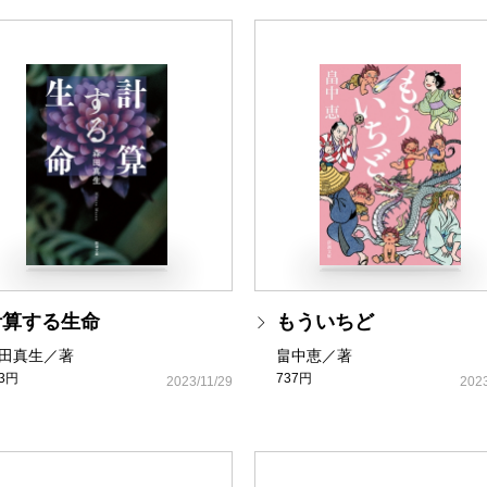
計算する生命
もういちど
田真生／著
畠中恵／著
93円
737円
2023/11/29
2023