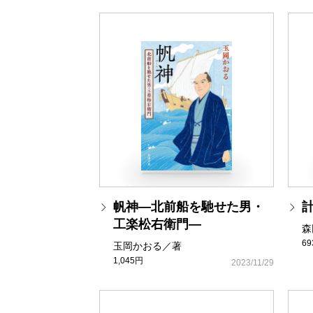
帆神―北前船を馳せた男・
工楽松右衛門―
森
6
玉岡かおる／著
1,045円
2023/11/29