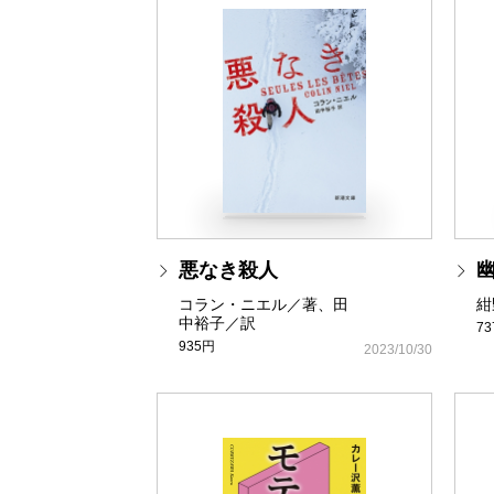
悪なき殺人
コラン・ニエル／著、田
紺
中裕子／訳
7
935円
2023/10/30