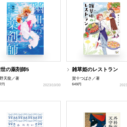
幽世の薬剤師5
雑草姫のレストラン
野天龍／著
賀十つばさ／著
37円
649円
2023/10/30
2023