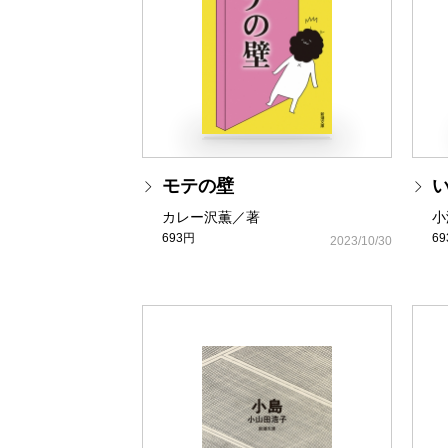
モテの壁
カレー沢薫／著
小
693円
6
2023/10/30