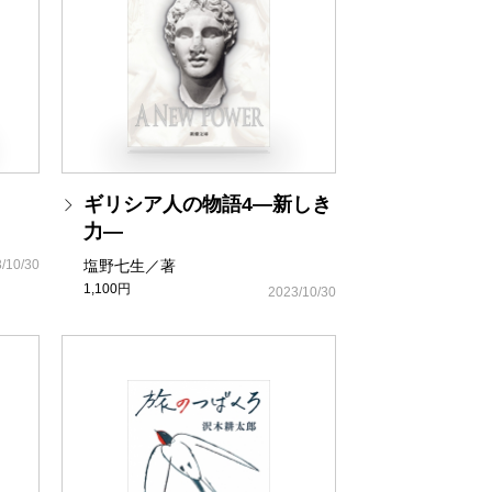
ギリシア人の物語4―新しき
力―
/10/30
塩野七生／著
1,100円
2023/10/30