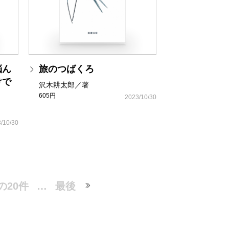
悩ん
旅のつばくろ
けで
沢木耕太郎／著
605円
2023/10/30
/10/30
の20件
…
最後