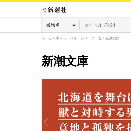
ホーム
>
本
>
レーベル・シリーズ一覧
>
新潮文庫
新潮文庫