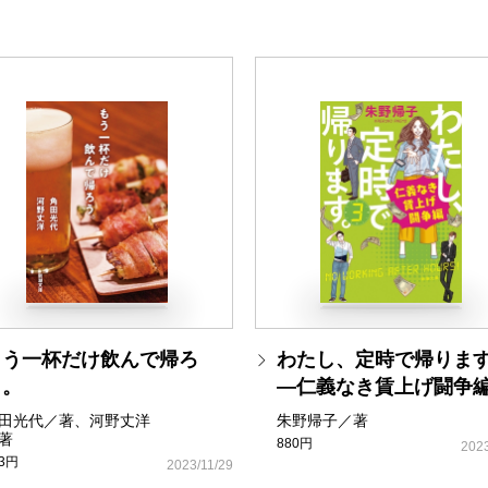
もう一杯だけ飲んで帰ろ
わたし、定時で帰ります
う。
―仁義なき賃上げ闘争
田光代／著、河野丈洋
朱野帰子／著
著
880円
2023
93円
2023/11/29