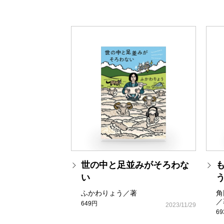
世の中と足並みがそろわな
い
ふかわりょう／著
角
／
649円
2023/11/29
6