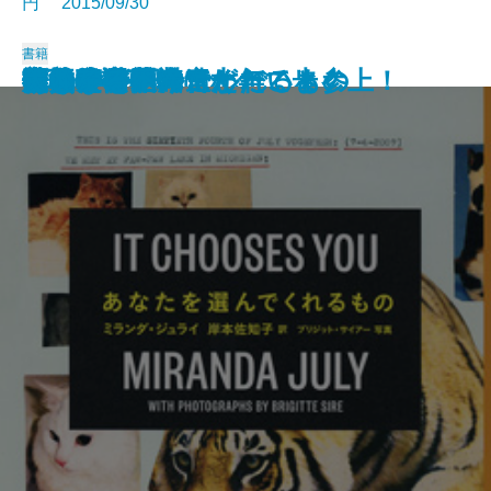
円 2015/09/30
書籍
四人の交差点
誰もいないホテルで
煉瓦を運ぶ
あの素晴らしき七年
屋根裏の仏さま
陽気なお葬式
夜、僕らは輪になって歩く
未成年
文学会議
べつの言葉で
あなたを選んでくれるもの
子供時代
ヴォルテール、ただいま参上！
突然ノックの音が
善き女の愛
マリアが語り遺したこと
光の子供
甘美なる作戦
低地
大いなる不満