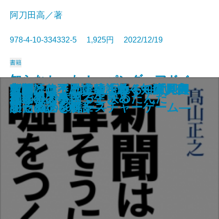
阿刀田高／著
978-4-10-334332-5 1,925円 2022/12/19
書籍
知らなかった！ パンダ―アドベ
独占告白 渡辺恒雄―戦後政治は
太古の奇想と超絶技巧 中国青銅
新聞は偉そうに嘘をつく―変見自
言語はこうして生まれる―「即興
教養としての上級語彙―知的人生
中国語は不思議―「近くて遠い言
木挽町のあだ討ち
あかあかや明恵
ンチャーワールドが29年で20頭を
笑犬楼vs.偽伯爵
青いパステル画の男
彼女のことを知っている
文学は予言する
小説作法の奥義
死刑のある国で生きる
祝宴
惑う星
水 本の小説
御家の大事
ひとりで生きると決めたんだ
こうして作られた―
器入門
在セレクション―
する脳」とジェスチャーゲーム―
のための500語―
語」の謎を解く―
育てたから知っているひみつ―